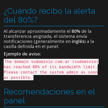
¿Cuándo recibo la alerta
del 80%?
Al alcanzar aproximadamente el
80%
de la
transferencia asignada, el sistema envía
notificaciones (generalmente en
inglés
) a la
casilla definida en el panel.
Ejemplo de aviso:
The domain sudominio.com.ar (sudominio)
has reached 80% of its bandwidth limit.
Please contact the system admin as soon
as possible.
Recomendaciones en el
panel