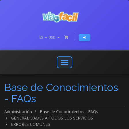
ES
USD
Abrir
o
cerrar
Base de Conocimientos
menú
de
- FAQs
navegación
Administración
Base de Conocimientos - FAQs
GENERALIDADES A TODOS LOS SERVICIOS
ERRORES COMUNES