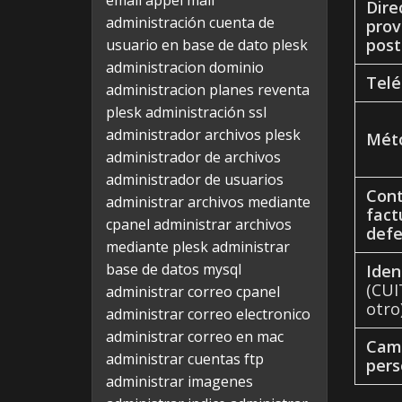
email appel mail
Dire
administración cuenta de
prov
post
usuario en base de dato plesk
administracion dominio
Telé
administracion planes reventa
plesk
administración ssl
administrador archivos plesk
Mét
administrador de archivos
administrador de usuarios
Cont
administrar archivos mediante
fact
cpanel
administrar archivos
defe
mediante plesk
administrar
base de datos mysql
Iden
(CUI
administrar correo cpanel
otro
administrar correo electronico
administrar correo en mac
Cam
administrar cuentas ftp
pers
administrar imagenes