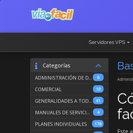
Servidores VPS
Ba
Categorías
ADMINISTRACIÓN DE DOMINIOS INTERNACIONALES
6
Adminis
COMERCIAL
10
Có
GENERALIDADES A TODOS LOS SERVICIOS
41
fa
MANUALES DE SERVICIO DE WEB HOSTING
4
PLANES INDIVIDUALES
178
Este a