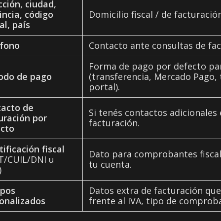
cción, ciudad,
incia, código
Domicilio fiscal / de facturación
al, país
fono
Contacto ante consultas de fac
Forma de pago por defecto pa
odo de pago
(transferencia, Mercado Pago, ta
portal).
acto de
Si tenés contactos adicionales e
uración por
facturación.
cto
tificación fiscal
Dato para comprobantes fiscale
T/CUIL/DNI u
tu cuenta.
)
pos
Datos extra de facturación que 
onalizados
frente al IVA, tipo de comproban