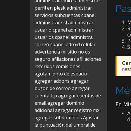
administrar indice
administrar
Pas
perfil en plesk
administrar
servicios subcuentas cpanel
M
administrar ssl
administrar
R
usuario cpanel
administrar
c
usuarios cpanel
admnistra
P
correo cpanel
adroid celular
S
advertencia mi sitio no es
seguro
afiliaciones
afiliaciones
Cam
referidos comisiones
res
agotamiento de espacio
agregar addons
agregar
Mét
buzon de correo
agregar
cuenta ftp
agregar cuentas de
email
agregar dominio
En
Mi
adicional
agregar registro mx
A
agregar subdominios
Ajustar
d
la puntuación del umbral de