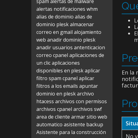
spam
alertas de malware
Qué
alertas notificaciones whm
alias de dominio
alias de
L
dominio plesk
almacenar
L
correo en gmail
alojamiento
E
m
web
anadir dominio plesk
anadir usuarios
antenticacion
correo cpanel
aplicaciones de
Pre
un clic
aplicaciones
disponibles en plesk
aplicar
En la
filtro spam cpanel
aplicar
notifi
factur
filtros a los emails
apuntar
dominio en plesk
archivo
Pro
htacess
archivos con permisos
archivos cpanel
archivos swf
area de cliente
armar sitio web
Situ
automatico
asistente backup
Asistente para la construcción
No 