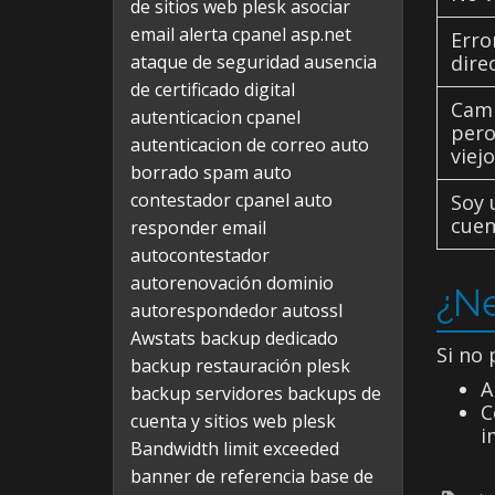
de sitios web plesk
asociar
email alerta cpanel
asp.net
Erro
ataque de seguridad
ausencia
direc
de certificado digital
Camb
autenticacion cpanel
pero
autenticacion de correo
auto
viej
borrado spam
auto
contestador cpanel
auto
Soy 
cuen
responder email
autocontestador
autorenovación dominio
¿Ne
autorespondedor
autossl
Awstats
backup dedicado
Si no
backup restauración plesk
A
backup servidores
backups de
C
cuenta y sitios web plesk
i
Bandwidth limit exceeded
banner de referencia
base de