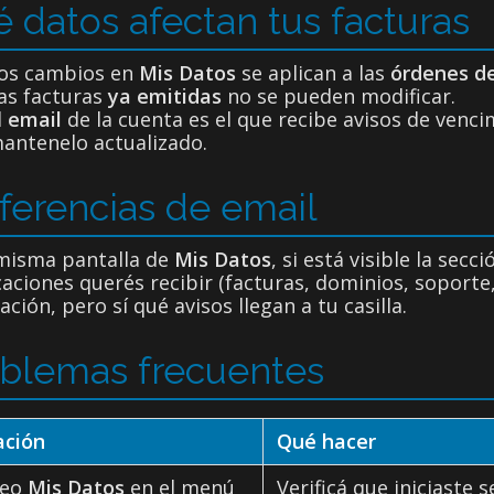
 datos afectan tus facturas
os cambios en
Mis Datos
se aplican a las
órdenes d
as facturas
ya emitidas
no se pueden modificar.
l
email
de la cuenta es el que recibe avisos de venc
antenelo actualizado.
ferencias de email
 misma pantalla de
Mis Datos
, si está visible la sec
caciones querés recibir (facturas, dominios, soporte
ación, pero sí qué avisos llegan a tu casilla.
blemas frecuentes
ación
Qué hacer
veo
Mis Datos
en el menú
Verificá que iniciaste s