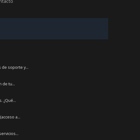
ontacto
de soporte y...
 de tu...
. ¿Qué...
acceso a...
ervicios...