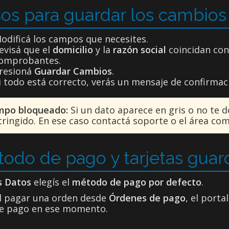
os para guardar los cambios
odificá los campos que necesites.
evisá que el
domicilio
y la
razón social
coincidan con
omprobantes.
resioná
Guardar Cambios
.
i todo está correcto, verás un mensaje de confirmaci
po bloqueado:
Si un dato aparece en gris o no te dej
tringido. En ese caso contactá soporte o el área come
odo de pago y tarjetas guar
s Datos
elegís el
método de pago por defecto
.
l pagar una orden desde
Órdenes de pago
, el porta
e pago en ese momento.