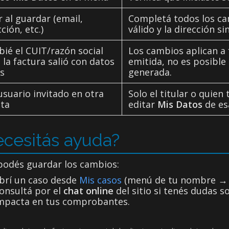
r al guardar (email,
Completá todos los cam
ción, etc.)
válido y la dirección s
ié el CUIT/razón social
Los cambios aplican a 
 la factura salió con datos
emitida, no es posible 
os
generada.
usuario invitado en otra
Solo el titular o quie
ta
editar
Mis Datos
de es
cesitás ayuda?
 podés guardar los cambios:
brí un caso desde
Mis casos
(menú de tu nombre → A
onsultá por el
chat online
del sitio si tenés dudas
mpacta en tus comprobantes.