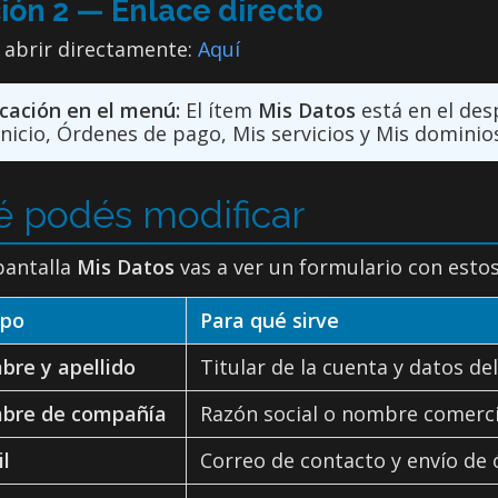
ión 2 — Enlace directo
 abrir directamente:
Aquí
cación en el menú:
El ítem
Mis Datos
está en el des
Inicio, Órdenes de pago, Mis servicios y Mis dominios
 podés modificar
pantalla
Mis Datos
vas a ver un formulario con esto
po
Para qué sirve
re y apellido
Titular de la cuenta y datos d
bre de compañía
Razón social o nombre comercia
l
Correo de contacto y envío de