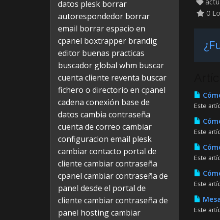
actua
datos plesk
borrar
0 Lo
autorespondedor
borrar
email
borrar espacio en
cpanel
boxtrapper
brandig
¿Fu
editor
buenas practicas
buscador global whm
buscar
Artí
cuenta cliente reventa
buscar
fichero o directorio en cpanel
Cómo 
cadena conexión base de
Este art
datos
cambia contraseña
Cómo 
cuenta de correo
cambiar
Este artí
configuracion email plesk
Cómo 
cambiar contacto portal de
Este artí
cliente
cambiar contraseña
Cómo 
cpanel
cambiar contraseña de
Este art
panel desde el portal de
Mesa 
cliente
cambiar contraseña de
Este artí
panel hosting
cambiar