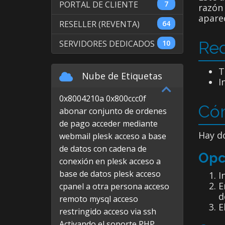
PORTAL DE CLIENTE
7
razón 
apare
RESELLER (REVENTA)
64
Req
SERVIDORES DEDICADOS
10
T
Nube de Etiquetas
I
0x8004210a
0x800ccc0f
Cóm
abonar conjunto de ordenes
de pago
acceder mediante
Hay d
webmail plesk
acceso a base
de datos con cadena de
Opc
conexión en plesk
acceso a
base de datos plesk
acceso
I
E
cpanel a otra persona
acceso
d
remoto mysql
acceso
E
restringido
acceso via ssh
Activando el soporte PHP