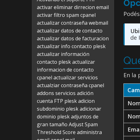
Opc
activar eliminar dirrecion email
Podés
activar filtro spam cpanel
actualizar contraseña webmail
actualizar datos de contacto
Ubi
de 
actualizar datos de facturacion
actualizar info contacto plesk
actualizar información
Qué
contacto plesk
actualizar
informacion de contacto
En la 
cpanel
actualizar servicios
actualziar contraseña cpanel
Cam
addons servicios
adición
cuenta FTP plesk
adicion
Nomb
subdominio plesk
adicionar
Nom
dominio plesk
adjuntos de
gran tamaño
Adjust Spam
Emai
Threshold Score
administra