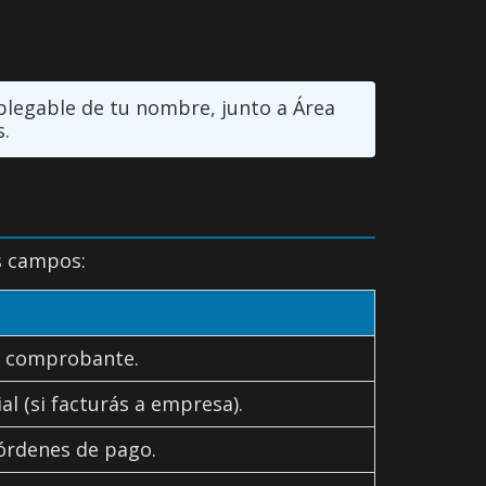
plegable de tu nombre, junto a Área
.
s campos:
el comprobante.
l (si facturás a empresa).
 órdenes de pago.