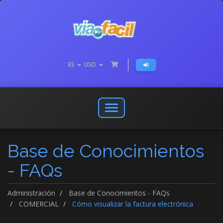
ES
USD
Abrir
o
cerrar
Base de Conocimientos
menú
de
- FAQs
navegación
Administración
Base de Conocimientos - FAQs
COMERCIAL
Cómo visualizar la factura electrónica