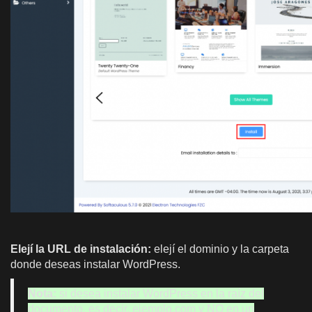
Elejí la URL de instalación:
elejí el dominio y la carpeta
donde deseas instalar WordPress.
Nota:
si desea instalar WordPress en la raíz del
documento, es decir, ejemplo.com y NO en un