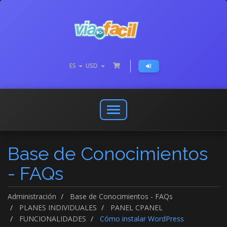
ES
USD
Abrir
o
cerrar
Base de Conocimientos
menú
de
- FAQs
navegación
Administración
Base de Conocimientos - FAQs
PLANES INDIVIDUALES
PANEL CPANEL
FUNCIONALIDADES
Cómo instalar WordPress