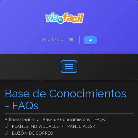
ES
USD
Abrir
o
cerrar
Base de Conocimientos
menú
de
- FAQs
navegación
Administración
Base de Conocimientos - FAQs
PLANES INDIVIDUALES
PANEL PLESK
BUZÓN DE CORREO