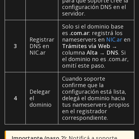
para que soporte cree la
configuración DNS en el
servidor.
Solo si el dominio base
es
.com.ar
: registrá los
Registrar
nameservers en
NIC.ar
en
3
DNS en
Trámites vía Web
→
NIC.ar
columna
Alta
→
DNS
. Si
el dominio no es .com.ar,
omití este paso.
Cuando soporte
confirme que la
Delegar
configuración está lista,
4
el
delegá el dominio hacia
dominio
tus nameservers propios
en el registrador
correspondiente.
Importante (paso 2):
Notificá a soporte