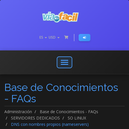
ES
USD
Abrir
o
cerrar
Base de Conocimientos
menú
de
- FAQs
navegación
Administración
Base de Conocimientos - FAQs
SERVIDORES DEDICADOS
SO LINUX
DNS con nombres propios (nameservers)