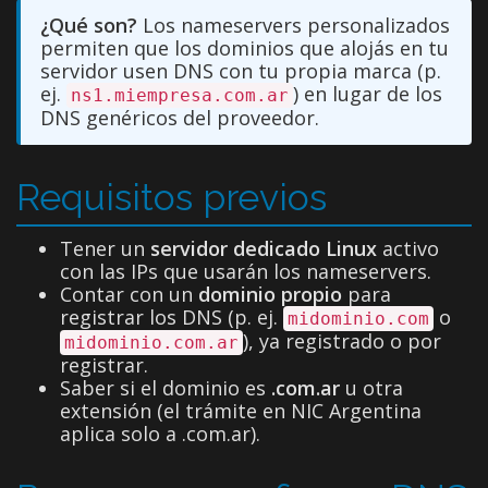
¿Qué son?
Los nameservers personalizados
permiten que los dominios que alojás en tu
servidor usen DNS con tu propia marca (p.
ej.
) en lugar de los
ns1.miempresa.com.ar
DNS genéricos del proveedor.
Requisitos previos
Tener un
servidor dedicado Linux
activo
con las IPs que usarán los nameservers.
Contar con un
dominio propio
para
registrar los DNS (p. ej.
o
midominio.com
), ya registrado o por
midominio.com.ar
registrar.
Saber si el dominio es
.com.ar
u otra
extensión (el trámite en NIC Argentina
aplica solo a .com.ar).