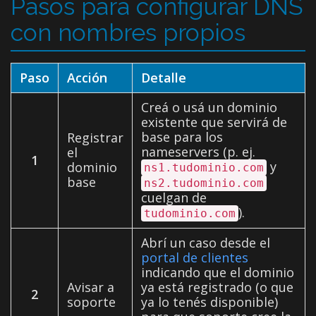
Pasos para configurar DNS
con nombres propios
Paso
Acción
Detalle
Creá o usá un dominio
existente que servirá de
base para los
Registrar
nameservers (p. ej.
el
1
y
dominio
ns1.tudominio.com
base
ns2.tudominio.com
cuelgan de
).
tudominio.com
Abrí un caso desde el
portal de clientes
indicando que el dominio
Avisar a
ya está registrado (o que
2
soporte
ya lo tenés disponible)