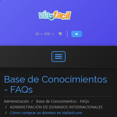
ES
USD
Abrir
o
cerrar
Base de Conocimientos
menú
de
- FAQs
navegación
Administración
Base de Conocimientos - FAQs
ADMINISTRACIÓN DE DOMINIOS INTERNACIONALES
Cómo comprar un dominio en Viafacil.com