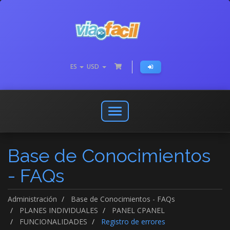
ES
USD
Abrir
o
cerrar
Base de Conocimientos
menú
de
- FAQs
navegación
Administración
Base de Conocimientos - FAQs
PLANES INDIVIDUALES
PANEL CPANEL
FUNCIONALIDADES
Registro de errores