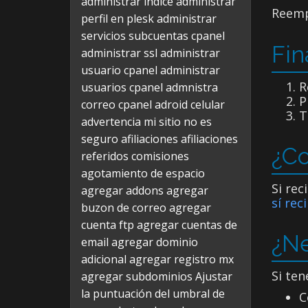
administrar indice
administrar
Reem
perfil en plesk
administrar
servicios subcuentas cpanel
Fin
administrar ssl
administrar
usuario cpanel
administrar
R
usuarios cpanel
admnistra
P
correo cpanel
adroid celular
T
advertencia mi sitio no es
seguro
afiliaciones
afiliaciones
¿Co
referidos comisiones
agotamiento de espacio
Si rec
agregar addons
agregar
sí rec
buzon de correo
agregar
cuenta ftp
agregar cuentas de
¿Ne
email
agregar dominio
adicional
agregar registro mx
Si ten
agregar subdominios
Ajustar
la puntuación del umbral de
C