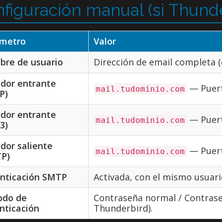
figuración manual (si Thunde
metro
Valor
re de usuario
Dirección de email completa 
idor entrante
— Puer
mail.tudominio.com
P)
idor entrante
— Puer
mail.tudominio.com
3)
idor saliente
— Puer
mail.tudominio.com
P)
nticación SMTP
Activada, con el mismo usuario
odo de
Contraseña normal / Contraseñ
nticación
Thunderbird).