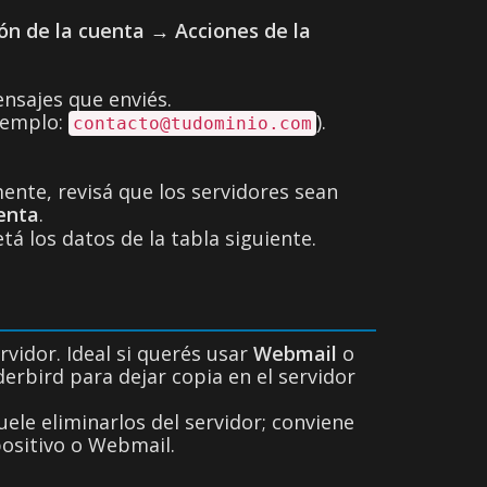
ón de la cuenta
→
Acciones de la
nsajes que enviés.
ejemplo:
).
contacto@tudominio.com
nte, revisá que los servidores sean
enta
.
á los datos de la tabla siguiente.
vidor. Ideal si querés usar
Webmail
o
erbird para dejar copia en el servidor
ele eliminarlos del servidor; conviene
positivo o Webmail.