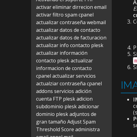
A
activar eliminar dirrecion email
E
activar filtro spam cpanel
c
C
actualizar contraseña webmail
actualizar datos de contacto
actualizar datos de facturacion
actualizar info contacto plesk
P
actualizar información
S
contacto plesk
actualizar
S
informacion de contacto
cpanel
actualizar servicios
IMA
actualziar contraseña cpanel
addons servicios
adición
cuenta FTP plesk
adicion
I
c
subdominio plesk
adicionar
(
dominio plesk
adjuntos de
P
gran tamaño
Adjust Spam
s
Threshold Score
administra