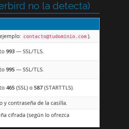
rbird no la detecta)
(ejemplo:
).
contacto@tudominio.com
to
993
— SSL/TLS.
to
995
— SSL/TLS.
to
465
(SSL) o
587
(STARTTLS).
 y contraseña de la casilla.
a cifrada (según lo ofrezca