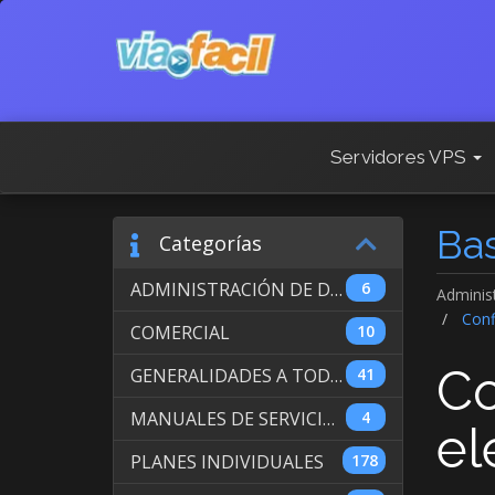
Servidores VPS
Ba
Categorías
ADMINISTRACIÓN DE DOMINIOS INTERNACIONALES
6
Adminis
Confi
COMERCIAL
10
Co
GENERALIDADES A TODOS LOS SERVICIOS
41
MANUALES DE SERVICIO DE WEB HOSTING
4
el
PLANES INDIVIDUALES
178