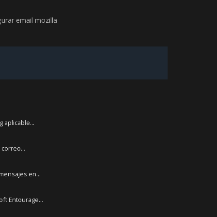
urar email mozilla
 aplicable...
correo...
mensajes en...
ft Entourage...