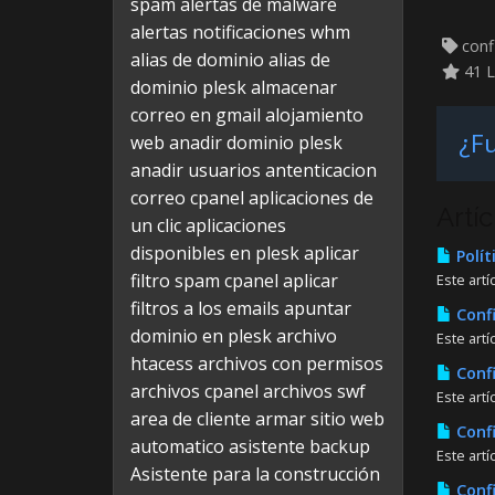
spam
alertas de malware
alertas notificaciones whm
confi
alias de dominio
alias de
41 L
dominio plesk
almacenar
correo en gmail
alojamiento
¿Fu
web
anadir dominio plesk
anadir usuarios
antenticacion
correo cpanel
aplicaciones de
Artí
un clic
aplicaciones
disponibles en plesk
aplicar
Polít
filtro spam cpanel
aplicar
Este artí
filtros a los emails
apuntar
Confi
dominio en plesk
archivo
Este art
htacess
archivos con permisos
Confi
archivos cpanel
archivos swf
Este art
area de cliente
armar sitio web
Confi
automatico
asistente backup
Este art
Asistente para la construcción
Confi