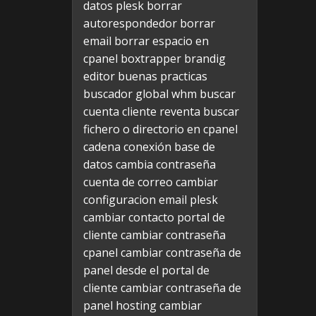
datos plesk
borrar
autorespondedor
borrar
email
borrar espacio en
cpanel
boxtrapper
brandig
editor
buenas practicas
buscador global whm
buscar
cuenta cliente reventa
buscar
fichero o directorio en cpanel
cadena conexión base de
datos
cambia contraseña
cuenta de correo
cambiar
configuracion email plesk
cambiar contacto portal de
cliente
cambiar contraseña
cpanel
cambiar contraseña de
panel desde el portal de
cliente
cambiar contraseña de
panel hosting
cambiar