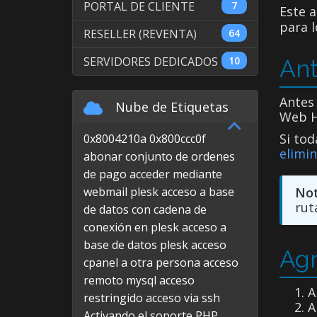
PORTAL DE CLIENTE
7
Este a
para l
RESELLER (REVENTA)
64
SERVIDORES DEDICADOS
10
An
Antes
Nube de Etiquetas
Web H
Si tod
0x8004210a
0x800ccc0f
elimin
abonar conjunto de ordenes
de pago
acceder mediante
webmail plesk
acceso a base
Not
rut
de datos con cadena de
conexión en plesk
acceso a
base de datos plesk
acceso
Agr
cpanel a otra persona
acceso
remoto mysql
acceso
A
restringido
acceso via ssh
A
Activando el soporte PHP