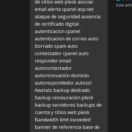
de sitios web plesk
asociar
Este art
email alerta cpanel
asp.net
ataque de seguridad
ausencia
de certificado digital
autenticacion cpanel
autenticacion de correo
auto
borrado spam
auto
contestador cpanel
auto
responder email
autocontestador
autorenovación dominio
autorespondedor
autossl
Awstats
backup dedicado
backup restauración plesk
backup servidores
backups de
cuenta y sitios web plesk
Bandwidth limit exceeded
banner de referencia
base de