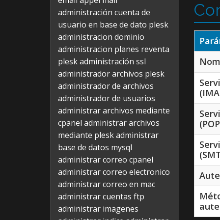
email appel mail
Con
administración cuenta de
usuario en base de dato plesk
administracion dominio
Pará
administracion planes reventa
Nomb
plesk
administración ssl
administrador archivos plesk
Serv
administrador de archivos
(IMA
administrador de usuarios
administrar archivos mediante
Serv
cpanel
administrar archivos
(POP
mediante plesk
administrar
Serv
base de datos mysql
(SMT
administrar correo cpanel
administrar correo electronico
Aute
administrar correo en mac
Mét
administrar cuentas ftp
aute
administrar imagenes