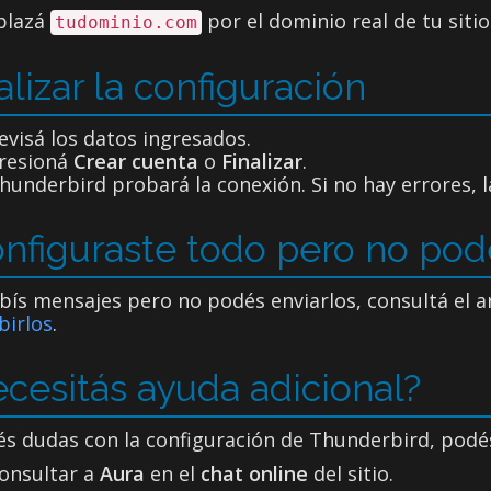
plazá
por el dominio real de tu siti
tudominio.com
alizar la configuración
evisá los datos ingresados.
resioná
Crear cuenta
o
Finalizar
.
hunderbird probará la conexión. Si no hay errores, l
nfiguraste todo pero no pod
ibís mensajes pero no podés enviarlos, consultá el a
ibirlos
.
cesitás ayuda adicional?
és dudas con la configuración de Thunderbird, podé
onsultar a
Aura
en el
chat online
del sitio.