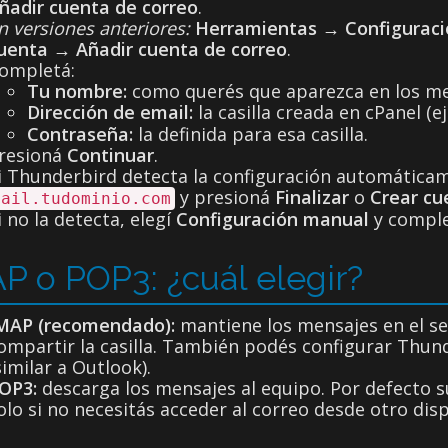
ñadir cuenta de correo
.
n versiones anteriores:
Herramientas
→
Configuraci
uenta
→
Añadir cuenta de correo
.
ompletá:
Tu nombre:
como querés que aparezca en los me
Dirección de email:
la casilla creada en cPanel (
Contraseña:
la definida para esa casilla.
resioná
Continuar
.
i Thunderbird detecta la configuración automáticame
y presioná
Finalizar
o
Crear cu
mail.tudominio.com
i no la detecta, elegí
Configuración manual
y complet
P o POP3: ¿cuál elegir?
MAP (recomendado):
mantiene los mensajes en el ser
ompartir la casilla. También podés configurar Thund
similar a Outlook).
OP3:
descarga los mensajes al equipo. Por defecto su
olo si no necesitás acceder al correo desde otro dis