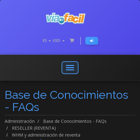
ES
USD
Abrir
o
cerrar
Base de Conocimientos
menú
de
- FAQs
navegación
Administración
Base de Conocimientos - FAQs
RESELLER (REVENTA)
WHM y administración de reventa