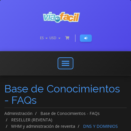
ES
USD
Abrir
o
cerrar
Base de Conocimientos
menú
de
- FAQs
navegación
Administración
Base de Conocimientos - FAQs
RESELLER (REVENTA)
WHM y administración de reventa
DNS Y DOMINIOS