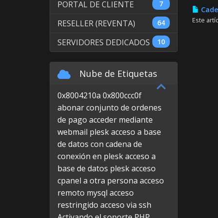
PORTAL DE CLIENTE
7
Caden
Este art
RESELLER (REVENTA)
64
SERVIDORES DEDICADOS
10
Nube de Etiquetas
0x8004210a
0x800ccc0f
abonar conjunto de ordenes
de pago
acceder mediante
webmail plesk
acceso a base
de datos con cadena de
conexión en plesk
acceso a
base de datos plesk
acceso
cpanel a otra persona
acceso
remoto mysql
acceso
restringido
acceso via ssh
Activando el soporte PHP