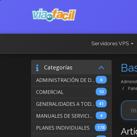
Servidores VPS
Ba
Categorías
ADMINISTRACIÓN DE DOMINIOS INTERNACIONALES
6
Adminis
Pane
COMERCIAL
10
GENERALIDADES A TODOS LOS SERVICIOS
41
MANUALES DE SERVICIO DE WEB HOSTING
4
PLANES INDIVIDUALES
178
Artí