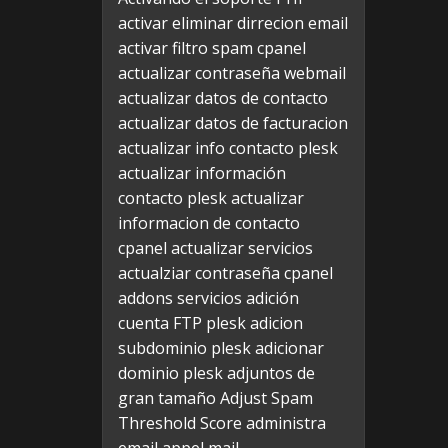
activar eliminar dirrecion email
activar filtro spam cpanel
actualizar contraseña webmail
actualizar datos de contacto
actualizar datos de facturacion
actualizar info contacto plesk
actualizar información
contacto plesk
actualizar
informacion de contacto
cpanel
actualizar servicios
actualziar contraseña cpanel
addons servicios
adición
cuenta FTP plesk
adicion
subdominio plesk
adicionar
dominio plesk
adjuntos de
gran tamaño
Adjust Spam
Threshold Score
administra