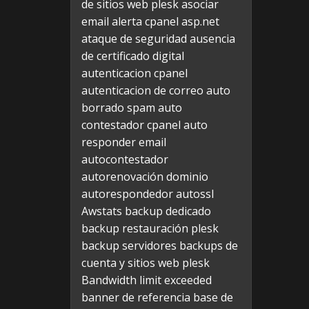
de sitios web plesk
asociar
email alerta cpanel
asp.net
ataque de seguridad
ausencia
de certificado digital
autenticacion cpanel
autenticacion de correo
auto
borrado spam
auto
contestador cpanel
auto
responder email
autocontestador
autorenovación dominio
autorespondedor
autossl
Awstats
backup dedicado
backup restauración plesk
backup servidores
backups de
cuenta y sitios web plesk
Bandwidth limit exceeded
banner de referencia
base de