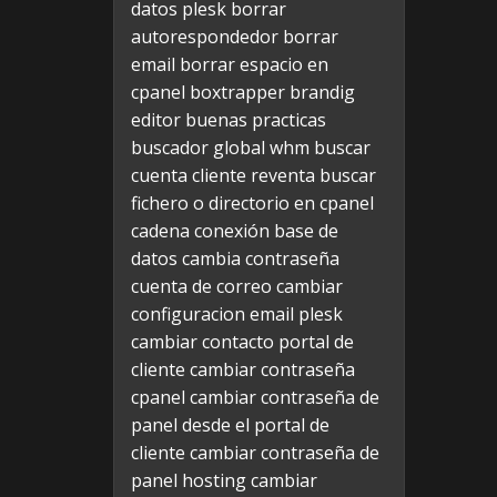
datos plesk
borrar
autorespondedor
borrar
email
borrar espacio en
cpanel
boxtrapper
brandig
editor
buenas practicas
buscador global whm
buscar
cuenta cliente reventa
buscar
fichero o directorio en cpanel
cadena conexión base de
datos
cambia contraseña
cuenta de correo
cambiar
configuracion email plesk
cambiar contacto portal de
cliente
cambiar contraseña
cpanel
cambiar contraseña de
panel desde el portal de
cliente
cambiar contraseña de
panel hosting
cambiar