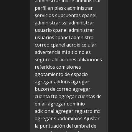
administrar indice
administrar
perfil en plesk
administrar
servicios subcuentas cpanel
administrar ssl
administrar
usuario cpanel
administrar
usuarios cpanel
admnistra
correo cpanel
adroid celular
advertencia mi sitio no es
seguro
afiliaciones
afiliaciones
referidos comisiones
agotamiento de espacio
agregar addons
agregar
buzon de correo
agregar
cuenta ftp
agregar cuentas de
email
agregar dominio
adicional
agregar registro mx
agregar subdominios
Ajustar
la puntuación del umbral de