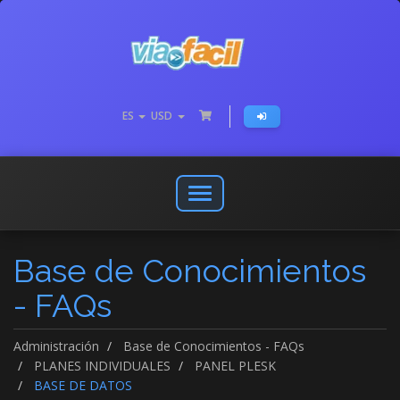
ES
USD
Abrir
o
cerrar
Base de Conocimientos
menú
de
- FAQs
navegación
Administración
Base de Conocimientos - FAQs
PLANES INDIVIDUALES
PANEL PLESK
BASE DE DATOS