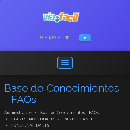
ES
USD
Abrir
o
cerrar
Base de Conocimientos
menú
de
- FAQs
navegación
Administración
Base de Conocimientos - FAQs
PLANES INDIVIDUALES
PANEL CPANEL
FUNCIONALIDADES