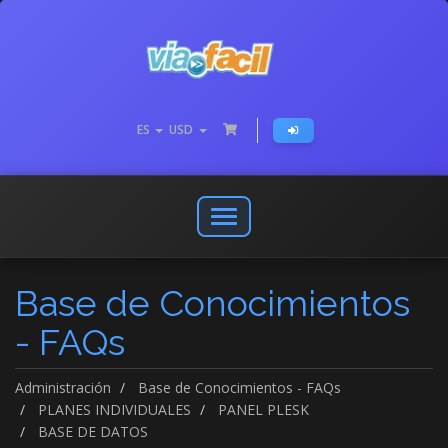
ES
USD
Abrir
o
cerrar
Base de Conocimientos
menú
de
- FAQs
navegación
Administración
Base de Conocimientos - FAQs
PLANES INDIVIDUALES
PANEL PLESK
BASE DE DATOS