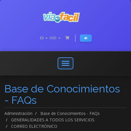
ES
USD
Abrir
o
cerrar
Base de Conocimientos
menú
de
- FAQs
navegación
Administración
Base de Conocimientos - FAQs
GENERALIDADES A TODOS LOS SERVICIOS
CORREO ELECTRÓNICO