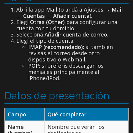
Abrí la app
Mail
(o andá a
Ajustes
→
Mail
→
Cuentas
→
Añadir cuenta
).
Elegí
Otras (Other)
para configurar una
cuenta con tu dominio.
Seleccioná
Añadir cuenta de correo
.
Elegí el tipo de cuenta:
IMAP (recomendado):
si también
revisás el correo desde otro
dispositivo o Webmail.
POP:
si preferís descargar los
mensajes principalmente al
iPhone/iPod.
Datos de presentación
Campo
Qué completar
Name
Nombre que verán los
(Nombre)
destinatarios.