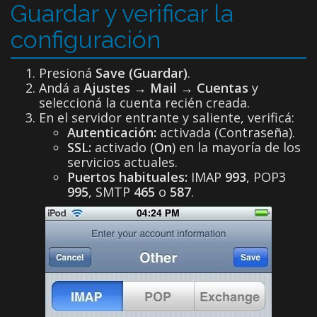
Guardar y verificar la
configuración
Presioná
Save (Guardar)
.
Andá a
Ajustes
→
Mail
→
Cuentas
y
seleccioná la cuenta recién creada.
En el servidor entrante y saliente, verificá:
Autenticación:
activada (Contraseña).
SSL:
activado (
On
) en la mayoría de los
servicios actuales.
Puertos habituales:
IMAP
993
, POP3
995
, SMTP
465
o
587
.