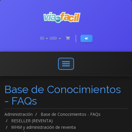
ES
USD
Abrir
o
cerrar
Base de Conocimientos
menú
de
- FAQs
navegación
Administración
Base de Conocimientos - FAQs
RESELLER (REVENTA)
WHM y administración de reventa