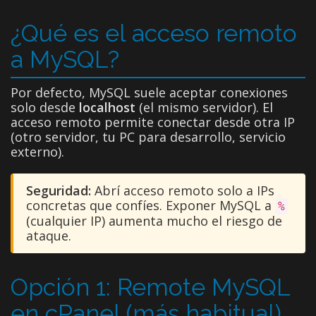
¿Qué es el acceso remoto
a MySQL?
Por defecto, MySQL suele aceptar conexiones
solo desde
localhost
(el mismo servidor). El
acceso remoto permite conectar desde otra IP
(otro servidor, tu PC para desarrollo, servicio
externo).
Seguridad:
Abrí acceso remoto solo a IPs
concretas que confíes. Exponer MySQL a
%
(cualquier IP) aumenta mucho el riesgo de
ataque.
Opción 1: Remote MySQL
en cPanel (más habitual)