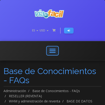
ES
USD
Abrir
o
cerrar
Base de Conocimientos
menú
de
- FAQs
navegación
Administración
Base de Conocimientos - FAQs
RESELLER (REVENTA)
WHM y administración de reventa
BASE DE DATOS