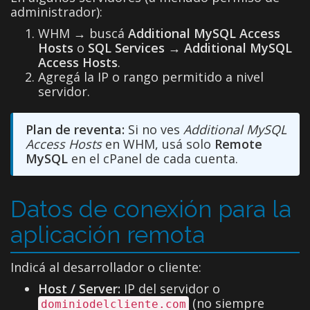
administrador):
WHM → buscá
Additional MySQL Access
Hosts
o
SQL Services → Additional MySQL
Access Hosts
.
Agregá la IP o rango permitido a nivel
servidor.
Plan de reventa:
Si no ves
Additional MySQL
Access Hosts
en WHM, usá solo
Remote
MySQL
en el cPanel de cada cuenta.
Datos de conexión para la
aplicación remota
Indicá al desarrollador o cliente:
Host / Server:
IP del servidor o
(no siempre
dominiodelcliente.com