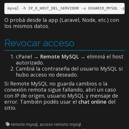
mysql -h IP_O_HOST_DEL_SERVIDOR -u USUARIO_MYSQL -p
O probá desde la app (Laravel, Node, etc.) con
los mismos datos.
Revocar acceso
cPanel →
Remote MySQL
→ eliminá el host
autorizado.
Cambiá la contraseña del usuario MySQL si
hubo acceso no deseado.
Si Remote MySQL no guarda cambios o la
conexión remota sigue fallando, abrí un caso
con IP de origen, usuario MySQL y mensaje de
error. También podés usar el
chat online
del
sitio.
remote mysql, acceso remoto mysql