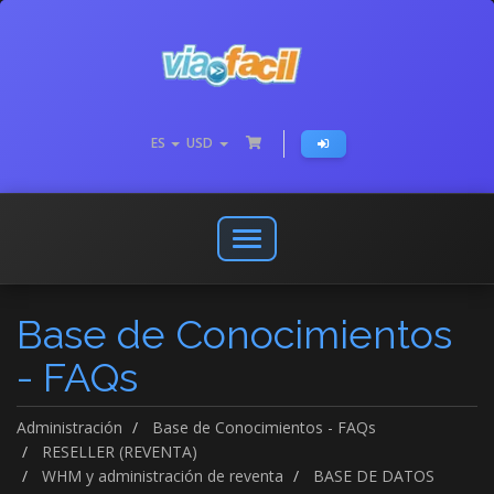
ES
USD
Abrir
o
cerrar
Base de Conocimientos
menú
de
- FAQs
navegación
Administración
Base de Conocimientos - FAQs
RESELLER (REVENTA)
WHM y administración de reventa
BASE DE DATOS