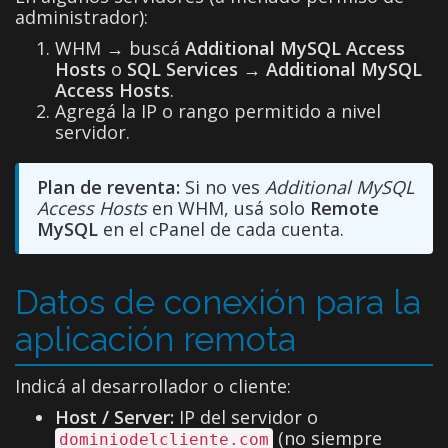
administrador):
WHM → buscá
Additional MySQL Access
Hosts
o
SQL Services → Additional MySQL
Access Hosts
.
Agregá la IP o rango permitido a nivel
servidor.
Plan de reventa:
Si no ves
Additional MySQL
Access Hosts
en WHM, usá solo
Remote
MySQL
en el cPanel de cada cuenta.
Datos de conexión para la
aplicación remota
Indicá al desarrollador o cliente:
Host / Server:
IP del servidor o
(no siempre
dominiodelcliente.com