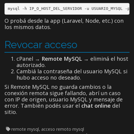
mysql -h IP_O_HOST_DEL_SERVIDOR -u USUARIO_MYSQL -p
O probá desde la app (Laravel, Node, etc.) con
los mismos datos.
Revocar acceso
cPanel →
Remote MySQL
→ eliminá el host
autorizado.
Cambiá la contraseña del usuario MySQL si
hubo acceso no deseado.
Si Remote MySQL no guarda cambios o la
conexión remota sigue fallando, abrí un caso
con IP de origen, usuario MySQL y mensaje de
error. También podés usar el
chat online
del
sitio.
remote mysql, acceso remoto mysql