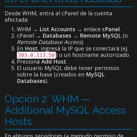
Desde WHM, entrá al cPanel de la cuenta
afectada:
WHM →
List Accounts
→ enlace
cPanel
.
cPanel →
Databases → Remote MySQL
(o
Remote Database Access
).
En
Host
, ingresá la IP que se conectará (ej.
) o un hostname autorizado.
203.0.113.50
Presioná
Add Host
.
El usuario MySQL debe tener permisos
sobre la base (creados en
MySQL
Databases
).
Opción 2: WHM —
Additional MySQL Access
Hosts
En algunos servidores (a menudo permiso de