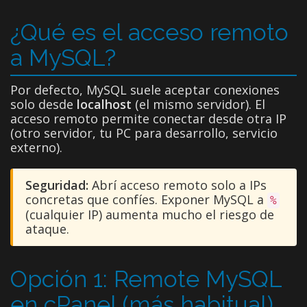
¿Qué es el acceso remoto
a MySQL?
Por defecto, MySQL suele aceptar conexiones
solo desde
localhost
(el mismo servidor). El
acceso remoto permite conectar desde otra IP
(otro servidor, tu PC para desarrollo, servicio
externo).
Seguridad:
Abrí acceso remoto solo a IPs
concretas que confíes. Exponer MySQL a
%
(cualquier IP) aumenta mucho el riesgo de
ataque.
Opción 1: Remote MySQL
en cPanel (más habitual)