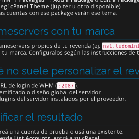
legí
cPanel Theme
(Jupiter u otro disponible).
as cuentas con ese package verán ese tema.
eservers con tu marca
ameservers propios de tu revenda (ej.
ns1.tudomin
e tu marca. Configuralos según las instrucciones de t
 no suele personalizar el r
RL de login de WHM (
).
:2087
ertificado o diseño global del servidor.
lugins del servidor instalados por el proveedor.
ificar el resultado
reá una cuenta de prueba o usá una existente.
esde
List Accounts
, entrá a su cPanel.