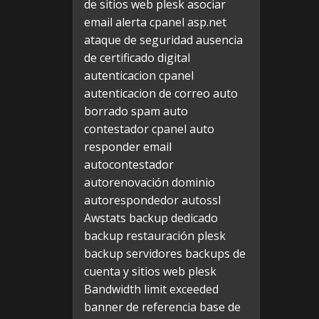
de sitios web plesk
asociar
email alerta cpanel
asp.net
ataque de seguridad
ausencia
de certificado digital
autenticacion cpanel
autenticacion de correo
auto
borrado spam
auto
contestador cpanel
auto
responder email
autocontestador
autorenovación dominio
autorespondedor
autossl
Awstats
backup dedicado
backup restauración plesk
backup servidores
backups de
cuenta y sitios web plesk
Bandwidth limit exceeded
banner de referencia
base de