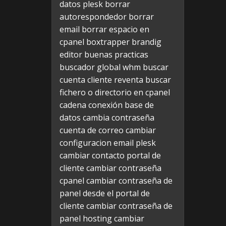
datos plesk
borrar
autorespondedor
borrar
email
borrar espacio en
cpanel
boxtrapper
brandig
editor
buenas practicas
buscador global whm
buscar
cuenta cliente reventa
buscar
fichero o directorio en cpanel
cadena conexión base de
datos
cambia contraseña
cuenta de correo
cambiar
configuracion email plesk
cambiar contacto portal de
cliente
cambiar contraseña
cpanel
cambiar contraseña de
panel desde el portal de
cliente
cambiar contraseña de
panel hosting
cambiar