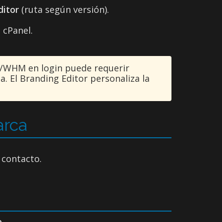
ditor
(ruta según versión).
 cPanel.
l/WHM en login puede requerir
a. El Branding Editor personaliza la
arca
 contacto.
e
.