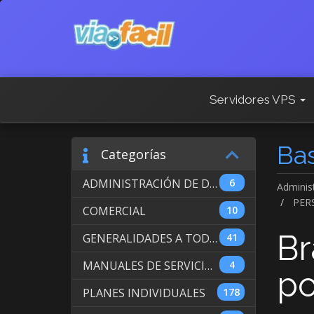
Servidores VPS
Ba
Categorías
ADMINISTRACIÓN DE DOMINIOS INTERNACIONALES
6
Adminis
PER
COMERCIAL
10
Br
GENERALIDADES A TODOS LOS SERVICIOS
41
MANUALES DE SERVICIO DE WEB HOSTING
4
po
PLANES INDIVIDUALES
178