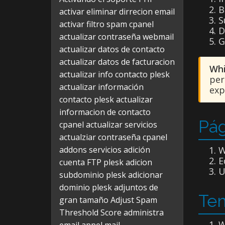
B
activar eliminar dirrecion email
S
activar filtro spam cpanel
D
actualizar contraseña webmail
G
actualizar datos de contacto
actualizar datos de facturacion
Whi
actualizar info contacto plesk
per
actualizar información
exp
contacto plesk
actualizar
informacion de contacto
Pág
cpanel
actualizar servicios
actualziar contraseña cpanel
addons servicios
adición
E
cuenta FTP plesk
adicion
U
subdominio plesk
adicionar
dominio plesk
adjuntos de
Tem
gran tamaño
Adjust Spam
Threshold Score
administra