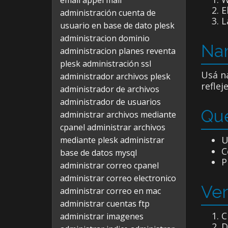
email appel mail
E
administración cuenta de
L
usuario en base de dato plesk
administracion dominio
Nam
administracion planes reventa
plesk
administración ssl
Usá n
administrador archivos plesk
reflej
administrador de archivos
administrador de usuarios
Qué
administrar archivos mediante
cpanel
administrar archivos
U
mediante plesk
administrar
C
base de datos mysql
P
administrar correo cpanel
administrar correo electronico
Ver
administrar correo en mac
administrar cuentas ftp
C
administrar imagenes
D