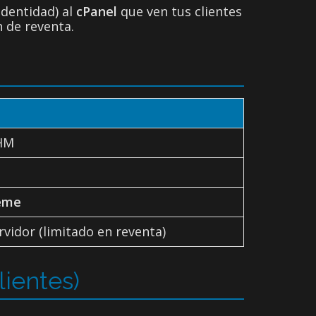
identidad) al
cPanel
que ven tus clientes
 de reventa.
HM
eme
rvidor (limitado en reventa)
lientes)