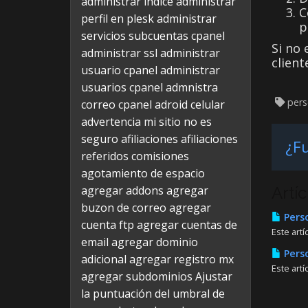
administrar indice
administrar
C
perfil en plesk
administrar
p
servicios subcuentas cpanel
Si no
administrar ssl
administrar
client
usuario cpanel
administrar
usuarios cpanel
admnistra
perso
correo cpanel
adroid celular
advertencia mi sitio no es
seguro
afiliaciones
afiliaciones
¿Fu
referidos comisiones
agotamiento de espacio
agregar addons
agregar
Artí
buzon de correo
agregar
Perso
cuenta ftp
agregar cuentas de
Este art
email
agregar dominio
Perso
adicional
agregar registro mx
Este artí
agregar subdominios
Ajustar
la puntuación del umbral de