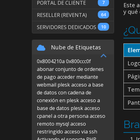
PORTAL DE CLIENTE
7
Este a
y qué
RESELLER (REVENTA)
64
SERVIDORES DEDICADOS
10
¿Qu
Nube de Etiquetas
Ele
0x8004210a
0x800ccc0f
Logo
abonar conjunto de ordenes
Pági
de pago
acceder mediante
webmail plesk
acceso a base
Tema
de datos con cadena de
conexión en plesk
acceso a
Pant
base de datos plesk
acceso
cpanel a otra persona
acceso
Bra
remoto mysql
acceso
restringido
acceso via ssh
I
Activando el soporte PHP