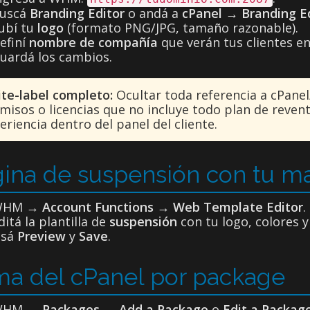
uscá
Branding Editor
o andá a
cPanel → Branding E
ubí tu
logo
(formato PNG/JPG, tamaño razonable).
efiní
nombre de compañía
que verán tus clientes en
uardá los cambios.
te-label completo:
Ocultar toda referencia a cPane
misos o licencias que no incluye todo plan de revent
eriencia dentro del panel del cliente.
ina de suspensión con tu m
WHM →
Account Functions → Web Template Editor
.
ditá la plantilla de
suspensión
con tu logo, colores y
sá
Preview
y
Save
.
a del cPanel por package
WHM →
Packages → Add a Package
o
Edit a Packag