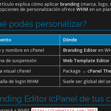
rtículo explica cómo aplicar
branding
(marca, logo, 
 opciones de personalización ofrece
WHM
en un plan
é podés personalizar?
mento
Dónde
 y nombre en cPanel
Branding Editor
en W
na de suspensión
Web Template Editor
 visual cPanel
Package →
cPanel Th
alla de login WHM
Suele ser global del se
nding Editor (cPanel de tus c
ngresá a WHM:
.
https://tudominio.com:2087