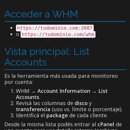
Acceder a WHM
https://tudominio.com:2087
o
https://tudominio.com/whm
Vista principal: List
Accounts
Es la herramienta más usada para monitoreo
por cuenta:
WHM →
Account Information → List
Accounts
.
Revisá las columnas de
disco
y
transferencia
(uso vs. límite o porcentaje).
Identificá el
package
de cada cliente.
Desde la misma lista podés entrar al
cPanel
de