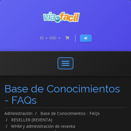
ES
USD
Abrir
o
cerrar
Base de Conocimientos
menú
de
- FAQs
navegación
Administración
Base de Conocimientos - FAQs
RESELLER (REVENTA)
WHM y administración de reventa