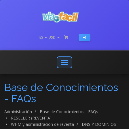
ES
USD
Abrir
o
cerrar
Base de Conocimientos
menú
de
- FAQs
navegación
Administración
Base de Conocimientos - FAQs
RESELLER (REVENTA)
WHM y administración de reventa
DNS Y DOMINIOS