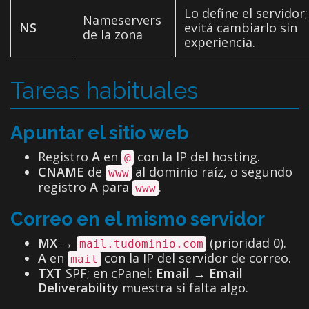
Lo define el servidor;
Nameservers
NS
evitá cambiarlo sin
de la zona
experiencia.
Tareas habituales
Apuntar el sitio web
Registro
A
en
con la IP del hosting.
@
CNAME
de
al dominio raíz, o segundo
www
registro
A
para
.
www
Correo en el mismo servidor
MX
→
(prioridad 0).
mail.tudominio.com
A
en
con la IP del servidor de correo.
mail
TXT
SPF; en cPanel:
Email → Email
Deliverability
muestra si falta algo.