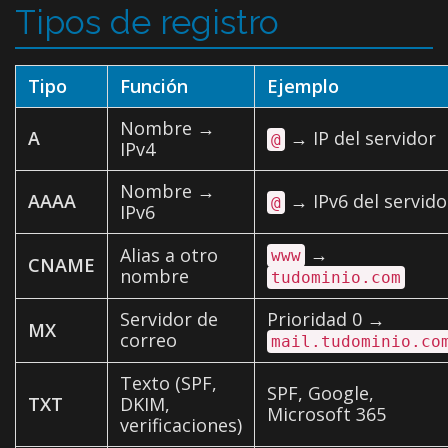
Tipos de registro
Tipo
Función
Ejemplo
Nombre →
A
→ IP del servidor
@
IPv4
Nombre →
AAAA
→ IPv6 del servido
@
IPv6
→
Alias a otro
www
CNAME
nombre
tudominio.com
Servidor de
Prioridad 0 →
MX
correo
mail.tudominio.co
Texto (SPF,
SPF, Google,
TXT
DKIM,
Microsoft 365
verificaciones)