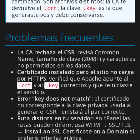
certificado. Son archivos distintos: la CA te
devuelve el
; la clave
es la que
.crt
.key
generaste vos y debe conservarse.
Problemas frecuentes
La CA rechaza el CSR:
revisá Common
Name, tamaño de clave (2048+) y caracteres
no permitidos en los datos.
Certificado instalado pero el sitio no carga
por HTTPS:
verificá que Apache apunte al
y al
correctos y que reiniciaste
.crt
.key
el servicio.
Error "key does not match":
el certificado
no corresponde a la clave privada usada al
generar el CSR; reinstalá el par correcto.
Ruta distinta en tu servidor:
en cPanel las
rutas pueden diferir; usá WHM → SSL/TLS
→
Install an SSL Certificate on a Domain
si
preferís interfaz gráfica.