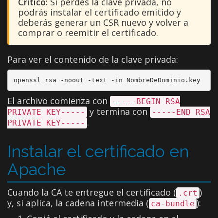
Crítico:
Si perdés la clave privada, no
podrás instalar el certificado emitido y
deberás generar un CSR nuevo y volver a
comprar o reemitir el certificado.
Para ver el contenido de la clave privada:
openssl rsa -noout -text -in NombreDeDominio.key
El archivo comienza con
-----BEGIN RSA
y termina con
PRIVATE KEY-----
-----END RSA
.
PRIVATE KEY-----
Instalar el certificado en
Apache
Cuando la CA te entregue el certificado (
)
.crt
y, si aplica, la cadena intermedia (
):
ca-bundle