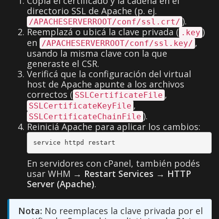
Copiá el certificado y la cadena en el
directorio SSL de Apache (p. ej.
).
/APACHESERVERROOT/conf/ssl.crt/
Reemplazá o ubicá la clave privada (
)
.key
en
,
/APACHESERVERROOT/conf/ssl.key/
usando la misma clave con la que
generaste el CSR.
Verificá que la configuración del virtual
host de Apache apunte a los archivos
correctos (
,
SSLCertificateFile
,
SSLCertificateKeyFile
).
SSLCertificateChainFile
Reiniciá Apache para aplicar los cambios:
service httpd restart
En servidores con cPanel, también podés
usar WHM →
Restart Services
→
HTTP
Server (Apache)
.
Nota:
No reemplaces la clave privada por el