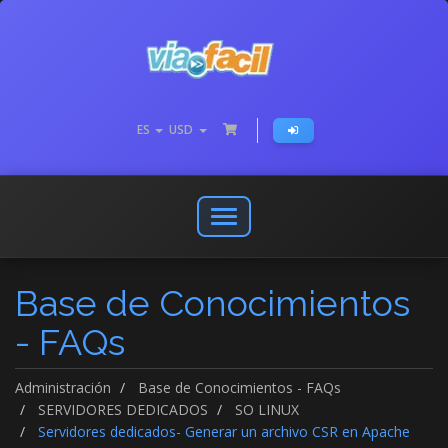
ES
USD
Abrir
o
cerrar
Base de Conocimientos
menú
de
- FAQs
navegación
Administración
Base de Conocimientos - FAQs
SERVIDORES DEDICADOS
SO LINUX
Servidores dedicados- Generar un archivo CSR en Apache