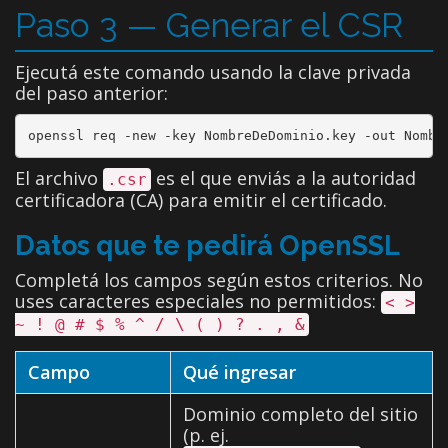
Paso 3 — Generar el CSR
Ejecutá este comando usando la clave privada
del paso anterior:
openssl req -new -key NombreDeDominio.key -out Nombr
El archivo
es el que enviás a la autoridad
.csr
certificadora (CA) para emitir el certificado.
Datos que te pedirá OpenSSL
Completá los campos según estos criterios. No
uses caracteres especiales no permitidos:
< >
~ ! @ # $ % ^ / \ ( ) ? . , &
Campo
Qué ingresar
Dominio completo del sitio
(p. ej.