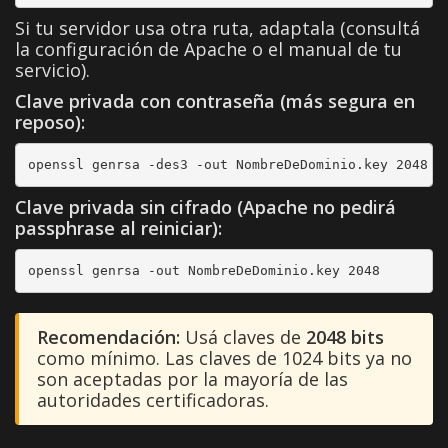
Si tu servidor usa otra ruta, adaptala (consultá
la configuración de Apache o el manual de tu
servicio).
Clave privada con contraseña (más segura en
reposo):
openssl genrsa -des3 -out NombreDeDominio.key 2048
Clave privada sin cifrado (Apache no pedirá
passphrase al reiniciar):
openssl genrsa -out NombreDeDominio.key 2048
Recomendación:
Usá claves de
2048 bits
como mínimo. Las claves de 1024 bits ya no
son aceptadas por la mayoría de las
autoridades certificadoras.