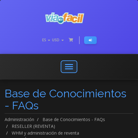
ES
USD
Abrir
o
cerrar
Base de Conocimientos
menú
de
- FAQs
navegación
Administración
Base de Conocimientos - FAQs
RESELLER (REVENTA)
WHM y administración de reventa