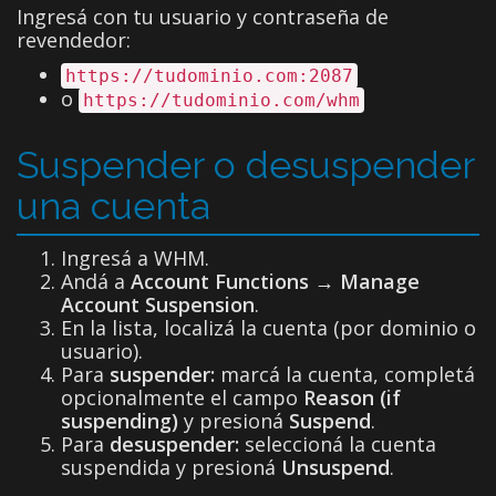
Ingresá con tu usuario y contraseña de
revendedor:
https://tudominio.com:2087
o
https://tudominio.com/whm
Suspender o desuspender
una cuenta
Ingresá a WHM.
Andá a
Account Functions → Manage
Account Suspension
.
En la lista, localizá la cuenta (por dominio o
usuario).
Para
suspender:
marcá la cuenta, completá
opcionalmente el campo
Reason (if
suspending)
y presioná
Suspend
.
Para
desuspender:
seleccioná la cuenta
suspendida y presioná
Unsuspend
.