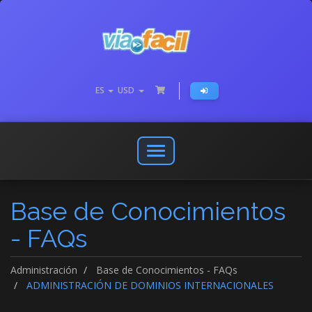
ES
USD
Abrir
o
cerrar
Base de Conocimientos
menú
de
- FAQs
navegación
Administración
Base de Conocimientos - FAQs
ADMINISTRACIÓN DE DOMINIOS INTERNACIONALES