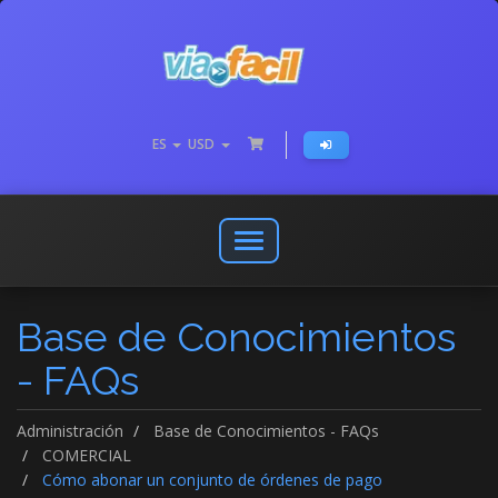
ES
USD
Abrir
o
cerrar
Base de Conocimientos
menú
de
- FAQs
navegación
Administración
Base de Conocimientos - FAQs
COMERCIAL
Cómo abonar un conjunto de órdenes de pago