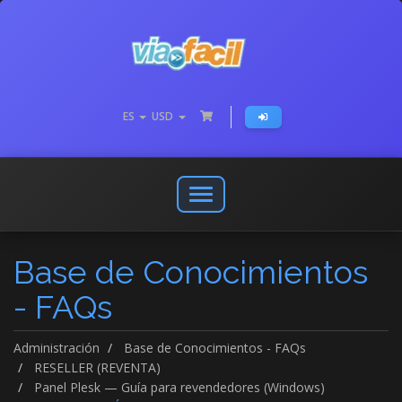
ES
USD
Abrir
o
cerrar
Base de Conocimientos
menú
de
- FAQs
navegación
Administración
Base de Conocimientos - FAQs
RESELLER (REVENTA)
Panel Plesk — Guía para revendedores (Windows)