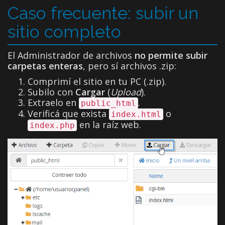
Caso frecuente: subir un
sitio completo
El Administrador de archivos
no permite subir
carpetas enteras
, pero sí archivos .zip:
Comprimí el sitio en tu PC (.zip).
Subilo con
Cargar
(
Upload
).
Extraelo en
.
public_html
Verificá que exista
o
index.html
en la raíz web.
index.php