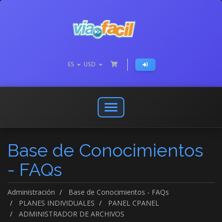
ES
USD
Abrir
o
cerrar
Base de Conocimientos
menú
de
- FAQs
navegación
Administración
Base de Conocimientos - FAQs
PLANES INDIVIDUALES
PANEL CPANEL
ADMINISTRADOR DE ARCHIVOS