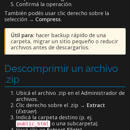
Confirmá la operación.
También podés usar clic derecho sobre la
selección →
Compress
.
Útil para:
hacer backup rápido de una
carpeta, migrar un sitio pequeño o reducir
archivos antes de descargarlos.
Descomprimir un archivo
.zip
Ubicá el archivo .zip en el Administrador de
archivos.
Clic derecho sobre el .zip →
Extract
(
Extraer
).
Indicá la carpeta destino (p. ej.
o una subcarpeta).
public_html
Hacé clic en
Extract File(s)
.