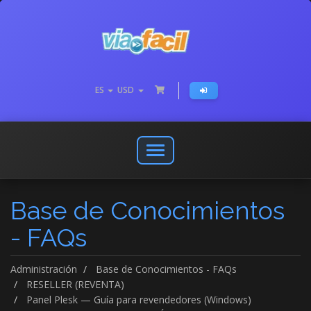
ES
USD
Abrir
o
cerrar
Base de Conocimientos
menú
de
- FAQs
navegación
Administración
Base de Conocimientos - FAQs
RESELLER (REVENTA)
Panel Plesk — Guía para revendedores (Windows)