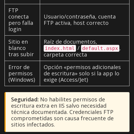
FTP
conecta
Usuario/contraseña, cuenta
pero falla
FTP activa, host correcto
login
Sitio en
Raíz de documentos,
blanco
/
,
index.html
default.aspx
tras subir
carpeta correcta
Error de
Opción «permisos adicionales
permisos
de escritura» solo si la app lo
(Windows)
exige (Access/Jet)
Seguridad:
No habilites permisos de
escritura extra en IIS salvo necesidad
técnica documentada. Credenciales FTP
comprometidas son causa frecuente de
sitios infectados.