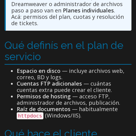
Dreamweaver o administrador de archivos
paso a paso van en
Planes individuales
.
Acá: permisos del plan, cuotas y resolución
de tickets.
Qué definís en el plan de
servicio
Espacio en disco
— incluye archivos web,
correo, BD y logs.
Cuentas FTP adicionales
— cuántas
cuentas extra puede crear el cliente.
Permisos de hosting
— acceso FTP,
administrador de archivos, publicación.
Raíz de documentos
— habitualmente
(Windows/IIS).
httpdocs
Qué hace el cliente