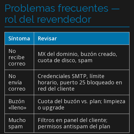
Problemas frecuentes —
rol del revendedor
Síntoma
Revisar
No
MX del dominio, buzón creado,
recibe
cuota de disco, spam
correo
No
Credenciales SMTP, límite
envía
horario, puerto 25 bloqueado en
correo
red del cliente
Buzón
Cuota del buzón vs. plan; limpieza
«lleno»
o upgrade
Mucho
Filtros en panel del cliente;
spam
permisos antispam del plan