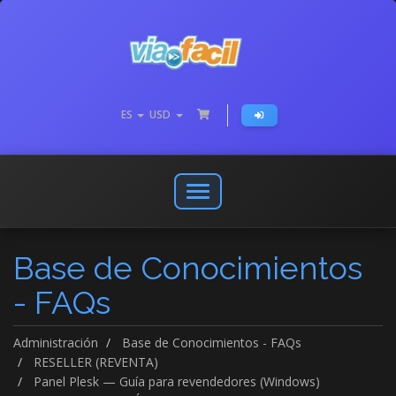
ES
USD
Abrir
o
cerrar
Base de Conocimientos
menú
de
- FAQs
navegación
Administración
Base de Conocimientos - FAQs
RESELLER (REVENTA)
Panel Plesk — Guía para revendedores (Windows)