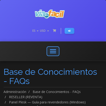
ES
USD
Abrir
o
cerrar
Base de Conocimientos
menú
de
- FAQs
navegación
Administración
Base de Conocimientos - FAQs
RESELLER (REVENTA)
Panel Plesk — Guía para revendedores (Windows)