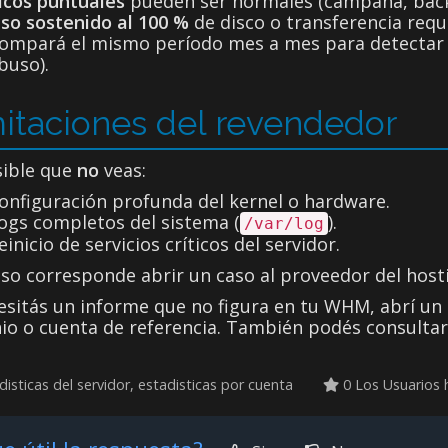
icos puntuales
pueden ser normales (campaña, backu
so sostenido al 100 %
de disco o transferencia requ
ompará el mismo período mes a mes para detectar c
buso).
itaciones del revendedor
sible que
no
veas:
onfiguración profunda del kernel o hardware.
ogs completos del sistema (
).
/var/log
einicio de servicios críticos del servidor.
so corresponde abrir un caso al proveedor del host
esitás un informe que no figura en tu WHM, abrí un 
io o cuenta de referencia. También podés consultar
isticas del servidor, estadisticas por cuenta
0 Los Usuarios 