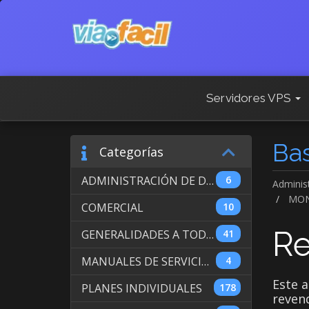
Servidores VPS
Ba
Categorías
ADMINISTRACIÓN DE DOMINIOS INTERNACIONALES
6
Adminis
MON
COMERCIAL
10
Re
GENERALIDADES A TODOS LOS SERVICIOS
41
MANUALES DE SERVICIO DE WEB HOSTING
4
Este a
PLANES INDIVIDUALES
178
revend