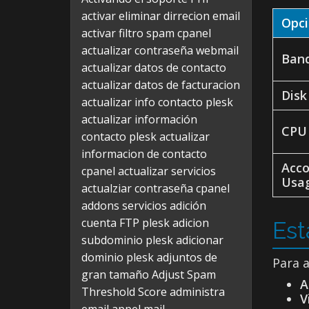
activar eliminar dirrecion email
Opci
activar filtro spam cpanel
actualizar contraseña webmail
Ban
actualizar datos de contacto
actualizar datos de facturacion
Disk
actualizar info contacto plesk
actualizar información
CPU 
contacto plesk
actualizar
informacion de contacto
Acco
cpanel
actualizar servicios
Usa
actualziar contraseña cpanel
addons servicios
adición
cuenta FTP plesk
adicion
Est
subdominio plesk
adicionar
dominio plesk
adjuntos de
Para a
gran tamaño
Adjust Spam
A
Threshold Score
administra
V