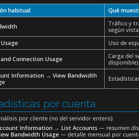
ón habitual
Qué muest
Tráfico y t
dwidth
según vista)
 Usage
Uso de espa
Carga del s
and Connection Usage
disponible)
unt Information → View Bandwidth
Estadística
ge
adísticas por cuenta
nálisis por cliente (no del servidor entero):
ccount Information → List Accounts
— resumen disc
iew Bandwidth Usage
— detalle mensual por cuent