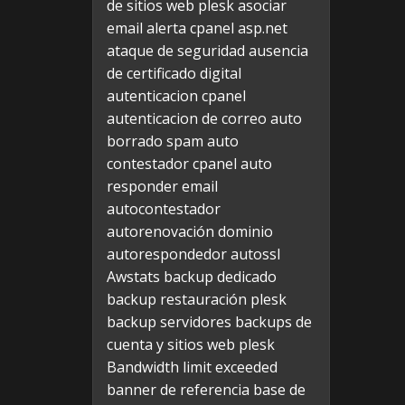
de sitios web plesk
asociar
email alerta cpanel
asp.net
ataque de seguridad
ausencia
de certificado digital
autenticacion cpanel
autenticacion de correo
auto
borrado spam
auto
contestador cpanel
auto
responder email
autocontestador
autorenovación dominio
autorespondedor
autossl
Awstats
backup dedicado
backup restauración plesk
backup servidores
backups de
cuenta y sitios web plesk
Bandwidth limit exceeded
banner de referencia
base de