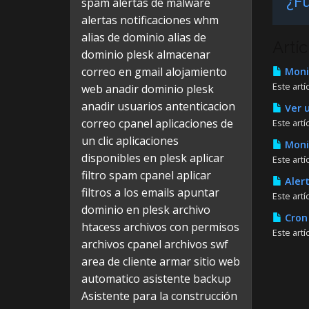
¿Fu
spam
alertas de malware
alertas notificaciones whm
alias de dominio
alias de
Artí
dominio plesk
almacenar
correo en gmail
alojamiento
Monit
Este artí
web
anadir dominio plesk
anadir usuarios
antenticacion
Ver u
correo cpanel
aplicaciones de
Este art
un clic
aplicaciones
Monit
disponibles en plesk
aplicar
Este art
filtro spam cpanel
aplicar
Alert
filtros a los emails
apuntar
Este artí
dominio en plesk
archivo
Cron 
htacess
archivos con permisos
Este art
archivos cpanel
archivos swf
area de cliente
armar sitio web
automatico
asistente backup
Asistente para la construcción