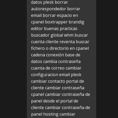
datos plesk
borrar
autorespondedor
borrar
email
borrar espacio en
cpanel
boxtrapper
brandig
editor
buenas practicas
buscador global whm
buscar
cuenta cliente reventa
buscar
fichero o directorio en cpanel
cadena conexión base de
datos
cambia contraseña
cuenta de correo
cambiar
configuracion email plesk
cambiar contacto portal de
cliente
cambiar contraseña
cpanel
cambiar contraseña de
panel desde el portal de
cliente
cambiar contraseña de
panel hosting
cambiar