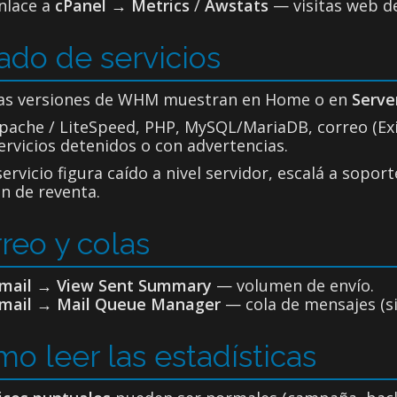
nlace a
cPanel
→
Metrics
/
Awstats
— visitas web de 
ado de servicios
as versiones de WHM muestran en Home o en
Serve
pache / LiteSpeed, PHP, MySQL/MariaDB, correo (Ex
ervicios detenidos o con advertencias.
servicio figura caído a nivel servidor, escalá a sopo
n de reventa.
reo y colas
mail → View Sent Summary
— volumen de envío.
mail → Mail Queue Manager
— cola de mensajes (si 
o leer las estadísticas