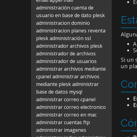
email appel mail
E
administración cuenta de
usuario en base de dato plesk
Est
administracion dominio
administracion planes reventa
Algun
plesk
administración ssl
A
administrador archivos plesk
S
administrador de archivos
Si un 
administrador de usuarios
un pla
administrar archivos mediante
cpanel
administrar archivos
Cor
mediante plesk
administrar
base de datos mysql
E
administrar correo cpanel
E
administrar correo electronico
administrar correo en mac
Cóm
administrar cuentas ftp
administrar imagenes