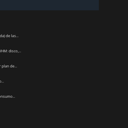
) de las...
HM: disco,...
plan de...
...
onsumo...