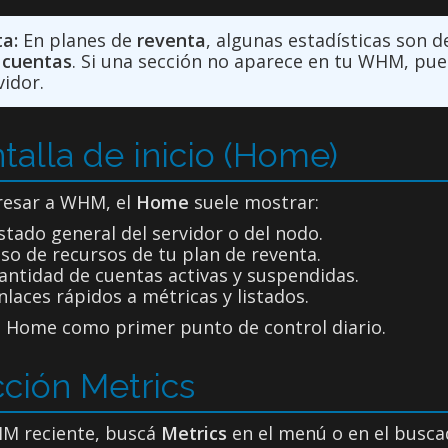
a:
En planes de
reventa
, algunas estadísticas son d
 cuentas
. Si una sección no aparece en tu WHM, pue
vidor.
talla de inicio (Home)
gresar a WHM, el
Home
suele mostrar:
stado general del servidor o del nodo.
so de recursos de tu plan de reventa.
antidad de cuentas activas y suspendidas.
nlaces rápidos a métricas y listados.
á Home como primer punto de control diario.
ción Metrics
M reciente, buscá
Metrics
en el menú o en el busca