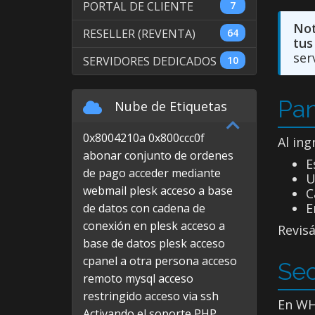
PORTAL DE CLIENTE
7
Not
RESELLER (REVENTA)
64
tus
ser
SERVIDORES DEDICADOS
10
Pan
Nube de Etiquetas
0x8004210a
0x800ccc0f
Al in
abonar conjunto de ordenes
E
de pago
acceder mediante
U
webmail plesk
acceso a base
C
E
de datos con cadena de
conexión en plesk
acceso a
Revis
base de datos plesk
acceso
cpanel a otra persona
acceso
Sec
remoto mysql
acceso
restringido
acceso via ssh
En WH
Activando el soporte PHP