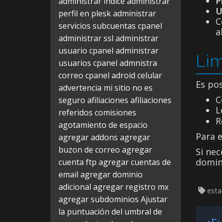
P
administrar indice
administrar
U
perfil en plesk
administrar
C
servicios subcuentas cpanel
a
administrar ssl
administrar
usuario cpanel
administrar
Lim
usuarios cpanel
admnistra
correo cpanel
adroid celular
Es po
advertencia mi sitio no es
C
seguro
afiliaciones
afiliaciones
L
referidos comisiones
R
agotamiento de espacio
Para e
agregar addons
agregar
buzon de correo
agregar
Si nec
domin
cuenta ftp
agregar cuentas de
email
agregar dominio
adicional
agregar registro mx
estad
agregar subdominios
Ajustar
la puntuación del umbral de