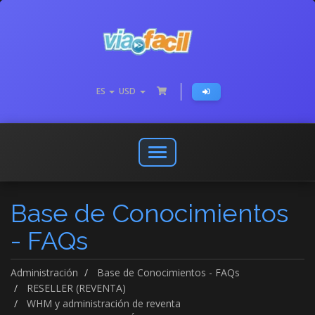
ES
USD
Abrir
o
cerrar
Base de Conocimientos
menú
de
- FAQs
navegación
Administración
Base de Conocimientos - FAQs
RESELLER (REVENTA)
WHM y administración de reventa