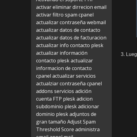
activar eliminar dirrecion email
activar filtro spam cpanel
actualizar contraseña webmail
actualizar datos de contacto
actualizar datos de facturacion
actualizar info contacto plesk
actualizar información
3. Lue
contacto plesk
actualizar
informacion de contacto
cpanel
actualizar servicios
actualziar contraseña cpanel
addons servicios
adición
cuenta FTP plesk
adicion
subdominio plesk
adicionar
dominio plesk
adjuntos de
gran tamaño
Adjust Spam
Threshold Score
administra