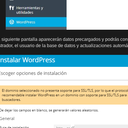
a siguiente pantalla aparecerán datos precargados y podrás conf
trador, el usuario de la base de datos y actualizaciones automá