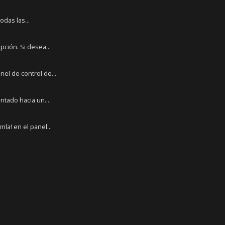
odas las...
ción. Si desea...
el de control de...
tado hacia un...
a! en el panel...