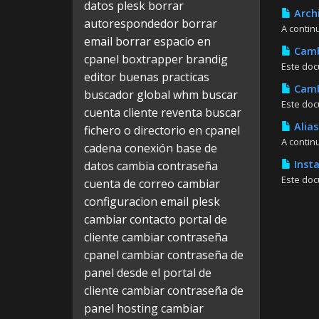
datos plesk
borrar
Archi
autorespondedor
borrar
A continu
email
borrar espacio en
Cambi
cpanel
boxtrapper
brandig
Este doc
editor
buenas practicas
Cambi
buscador global whm
buscar
Este doc
cuenta cliente reventa
buscar
Alias
fichero o directorio en cpanel
A contin
cadena conexión base de
Insta
datos
cambia contraseña
Este doc
cuenta de correo
cambiar
configuracion email plesk
cambiar contacto portal de
cliente
cambiar contraseña
cpanel
cambiar contraseña de
panel desde el portal de
cliente
cambiar contraseña de
panel hosting
cambiar