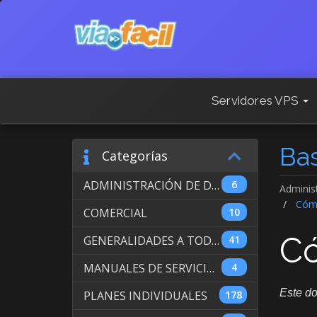
Servidores VPS
Ba
Categorías
ADMINISTRACIÓN DE DOMINIOS INTERNACIONALES
6
Adminis
Cómo
COMERCIAL
10
Có
GENERALIDADES A TODOS LOS SERVICIOS
41
MANUALES DE SERVICIO DE WEB HOSTING
4
Este do
PLANES INDIVIDUALES
178