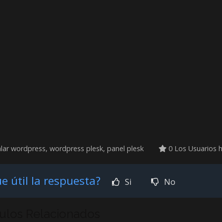
lar wordpress, wordpress plesk, panel plesk
0 Los Usuarios h
e útil la respuesta?
Si
No
culos Relacionados