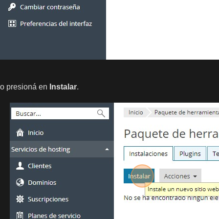
go presioná en
Instalar
.