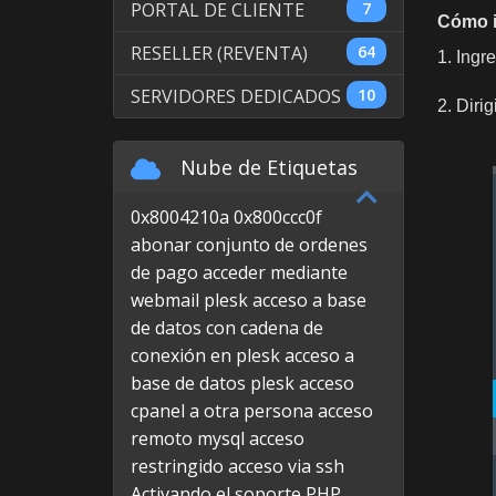
PORTAL DE CLIENTE
7
Cómo i
RESELLER (REVENTA)
64
1. Ingr
SERVIDORES DEDICADOS
10
2. Diri
Nube de Etiquetas
0x8004210a
0x800ccc0f
abonar conjunto de ordenes
de pago
acceder mediante
webmail plesk
acceso a base
de datos con cadena de
conexión en plesk
acceso a
base de datos plesk
acceso
cpanel a otra persona
acceso
remoto mysql
acceso
restringido
acceso via ssh
Activando el soporte PHP