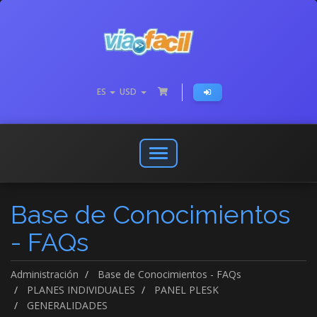
ES
USD
Abrir
o
cerrar
Base de Conocimientos
menú
de
- FAQs
navegación
Administración
Base de Conocimientos - FAQs
PLANES INDIVIDUALES
PANEL PLESK
GENERALIDADES