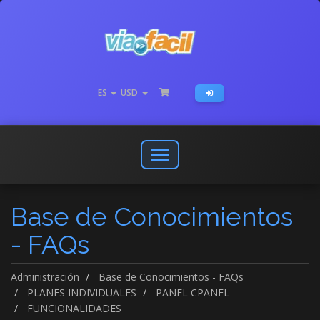
ES
USD
Abrir
o
cerrar
Base de Conocimientos
menú
de
- FAQs
navegación
Administración
Base de Conocimientos - FAQs
PLANES INDIVIDUALES
PANEL CPANEL
FUNCIONALIDADES