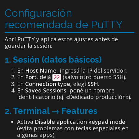
Configuración
recomendada de PuTTY
Abrí PuTTY y aplicá estos ajustes antes de
guardar la sesión:
1. Sesión (datos básicos)
En
Host Name
, ingresá la
IP
del servidor.
En
Port
, dejá
(salvo otro puerto SSH).
22
En
Connection type
, elegí
SSH
.
En
Saved Sessions
, poné un nombre
identificatorio (ej. «Dedicado producción»).
2. Terminal → Features
Activá
Disable application keypad mode
(evita problemas con teclas especiales en
algunas apps).