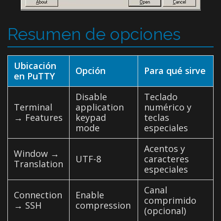
Resumen de opciones
Ubicación
Opción
Para qué sirve
en PuTTY
Disable
Teclado
Terminal
application
numérico y
→ Features
keypad
teclas
mode
especiales
Acentos y
Window →
UTF-8
caracteres
Translation
especiales
Canal
Connection
Enable
comprimido
→ SSH
compression
(opcional)