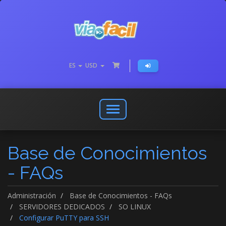
ES
USD
Abrir
o
cerrar
Base de Conocimientos
menú
de
- FAQs
navegación
Administración
Base de Conocimientos - FAQs
SERVIDORES DEDICADOS
SO LINUX
Configurar PuTTY para SSH