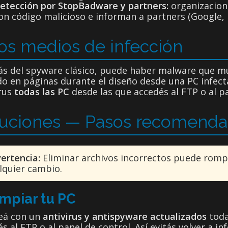
etección por StopBadware y partners:
organizacio
on código malicioso e informan a partners (Google, P
os medios de infección
s del spyware clásico, puede haber malware que mue
do en páginas durante el diseño desde una PC infec
irus
todas las PC
desde las que accedés al FTP o al pa
luciones — Pasos recomend
ertencia:
Eliminar archivos incorrectos puede rompe
lquier cambio.
impiar tu PC
eá con un
antivirus y antispyware actualizados
toda
s al FTP o al panel de control. Así evitás volver a inf