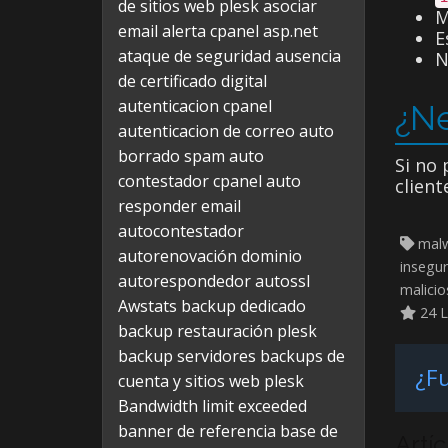
de sitios web plesk
asociar
M
email alerta cpanel
asp.net
E
ataque de seguridad
ausencia
N
de certificado digital
autenticacion cpanel
¿Ne
autenticacion de correo
auto
borrado spam
auto
Si no 
contestador cpanel
auto
client
responder email
autocontestador
malw
autorenovación dominio
insegur
autorespondedor
autossl
malicio
Awstats
backup dedicado
24 L
backup restauración plesk
backup servidores
backups de
¿Fu
cuenta y sitios web plesk
Bandwidth limit exceeded
banner de referencia
base de
Artí