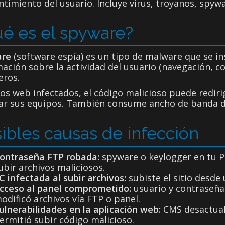
timiento del usuario. Incluye virus, troyanos, spywa
é es el spyware?
are
(software espía) es un tipo de malware que se in
ación sobre la actividad del usuario (navegación, c
eros.
ios web infectados, el código malicioso puede redirig
tar sus equipos. También consume ancho de banda d
ibles causas de infección
ontraseña FTP robada:
spyware o keylogger en tu P
ubir archivos maliciosos.
C infectada al subir archivos:
subiste el sitio desde
cceso al panel comprometido:
usuario y contraseña
odificó archivos vía FTP o panel.
ulnerabilidades en la aplicación web:
CMS desactuali
ermitió subir código malicioso.