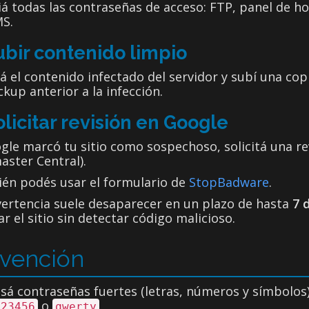
 todas las contraseñas de acceso: FTP, panel de ho
MS.
ubir contenido limpio
á el contenido infectado del servidor y subí una copi
kup anterior a la infección.
olicitar revisión en Google
gle marcó tu sitio como sospechoso, solicitá una r
ster Central).
én podés usar el formulario de
StopBadware
.
vertencia suele desaparecer en un plazo de hasta
7 
ar el sitio sin detectar código malicioso.
vención
sá contraseñas fuertes (letras, números y símbolos
o
.
123456
qwerty