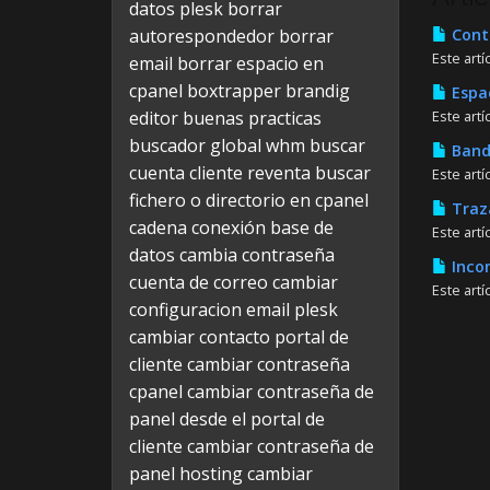
datos plesk
borrar
autorespondedor
borrar
Contr
Este art
email
borrar espacio en
cpanel
boxtrapper
brandig
Espac
editor
buenas practicas
Este artí
buscador global whm
buscar
Bandw
cuenta cliente reventa
buscar
Este art
fichero o directorio en cpanel
Traza
cadena conexión base de
Este artí
datos
cambia contraseña
Incon
cuenta de correo
cambiar
Este art
configuracion email plesk
cambiar contacto portal de
cliente
cambiar contraseña
cpanel
cambiar contraseña de
panel desde el portal de
cliente
cambiar contraseña de
panel hosting
cambiar