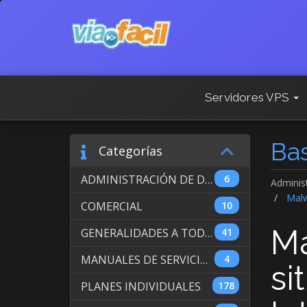
Servidores VPS
Ba
Categorías
ADMINISTRACIÓN DE DOMINIOS INTERNACIONALES
6
Adminis
Malwa
COMERCIAL
10
Ma
GENERALIDADES A TODOS LOS SERVICIOS
41
MANUALES DE SERVICIO DE WEB HOSTING
4
si
PLANES INDIVIDUALES
178