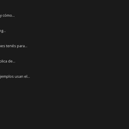
y cómo...
g...
es tenés para...
lica de...
emplos usan el...