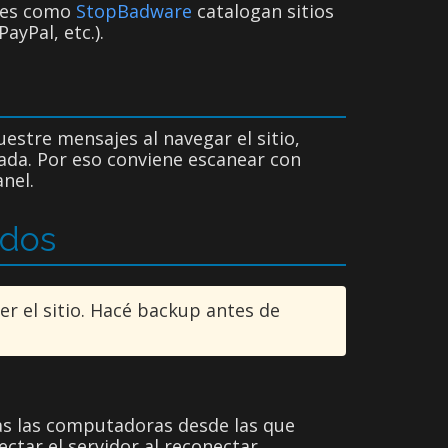
nes como
StopBadware
catalogan sitios
ayPal, etc.).
stre mensajes al navegar el sitio,
tada. Por eso conviene escanear con
nel.
ados
r el sitio. Hacé backup antes de
s las computadoras desde las que
ectar el servidor al reconectar.