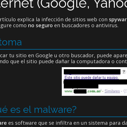
ternet (Google, Yahoo
rtículo explica la infección de sitios web con
spywar
 figure como
no seguro
en buscadores o antivirus.
ntoma
car tu sitio en Google u otro buscador, puede apar
ndo que el sitio puede dañar la computadora o cont
é es el malware?
are
es software que se infiltra en un sistema para d