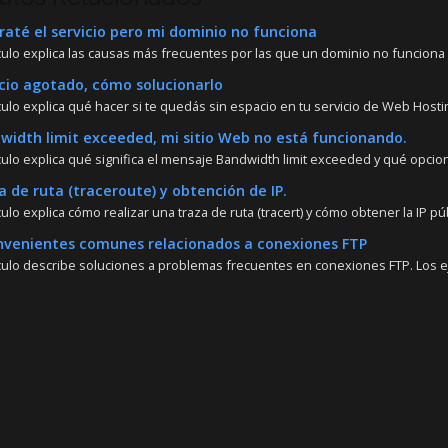
até el servicio pero mi dominio no funciona
ículo explica las causas más frecuentes por las que un dominio no funciona 
io agotado, cómo solucionarlo
culo explica qué hacer si te quedás sin espacio en tu servicio de Web Hostin
idth limit exceeded, mi sitio Web no está funcionando.
ículo explica qué significa el mensaje Bandwidth limit exceeded y qué opcion
 de ruta (traceroute) y obtención de IP.
culo explica cómo realizar una traza de ruta (tracert) y cómo obtener la IP púb
venientes comunes relacionados a conexiones FTP
ículo describe soluciones a problemas frecuentes en conexiones FTP. Los ej