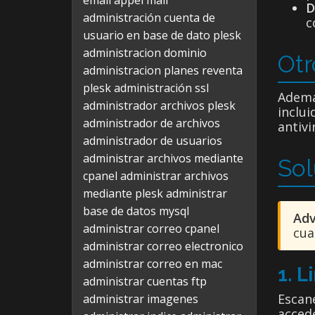
email appel mail
D
administración cuenta de
c
usuario en base de dato plesk
administracion dominio
Otr
administracion planes reventa
plesk
administración ssl
Ademá
administrador archivos plesk
inclui
administrador de archivos
antiv
administrador de usuarios
administrar archivos mediante
So
cpanel
administrar archivos
mediante plesk
administrar
base de datos mysql
Adv
administrar correo cpanel
cua
administrar correo electronico
administrar correo en mac
1. L
administrar cuentas ftp
Escan
administrar imagenes
accedé