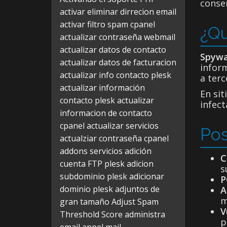
consen
activar eliminar dirrecion email
activar filtro spam cpanel
¿Qu
actualizar contraseña webmail
actualizar datos de contacto
Spyw
actualizar datos de facturacion
inform
actualizar info contacto plesk
a terc
actualizar información
En sit
contacto plesk
actualizar
infec
informacion de contacto
cpanel
actualizar servicios
Pos
actualziar contraseña cpanel
addons servicios
adición
C
cuenta FTP plesk
adicion
s
subdominio plesk
adicionar
P
dominio plesk
adjuntos de
A
m
gran tamaño
Adjust Spam
V
Threshold Score
administra
p