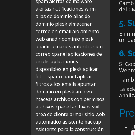
spam
alertas de malware
Cambiá
alertas notificaciones whm
del C
alias de dominio
alias de
5. S
dominio plesk
almacenar
correo en gmail
alojamiento
Elimin
web
anadir dominio plesk
un bac
anadir usuarios
antenticacion
6. S
correo cpanel
aplicaciones de
un clic
aplicaciones
Si Goo
disponibles en plesk
aplicar
Webma
filtro spam cpanel
aplicar
Tambi
filtros a los emails
apuntar
La ad
dominio en plesk
archivo
analiz
htacess
archivos con permisos
archivos cpanel
archivos swf
Pre
area de cliente
armar sitio web
automatico
asistente backup
U
Asistente para la construcción