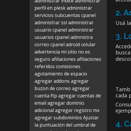
administrar indice
administrar
perfil en plesk
administrar
2. A
servicios subcuentas cpanel
administrar ssl
administrar
Usá la
usuario cpanel
administrar
3. L
usuarios cpanel
admnistra
correo cpanel
adroid celular
Accedé
advertencia mi sitio no es
busca
desco
seguro
afiliaciones
afiliaciones
referidos comisiones
agotamiento de espacio
agregar addons
agregar
buzon de correo
agregar
Tambi
cada 
cuenta ftp
agregar cuentas de
email
agregar dominio
Consul
adicional
agregar registro mx
ejemp
agregar subdominios
Ajustar
4. 
la puntuación del umbral de