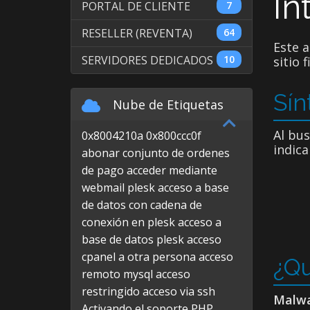
In
PORTAL DE CLIENTE
7
RESELLER (REVENTA)
64
Este a
SERVIDORES DEDICADOS
10
sitio
Sí
Nube de Etiquetas
Al bus
0x8004210a
0x800ccc0f
indica
abonar conjunto de ordenes
de pago
acceder mediante
webmail plesk
acceso a base
de datos con cadena de
conexión en plesk
acceso a
base de datos plesk
acceso
cpanel a otra persona
acceso
¿Qu
remoto mysql
acceso
restringido
acceso via ssh
Malw
Activando el soporte PHP