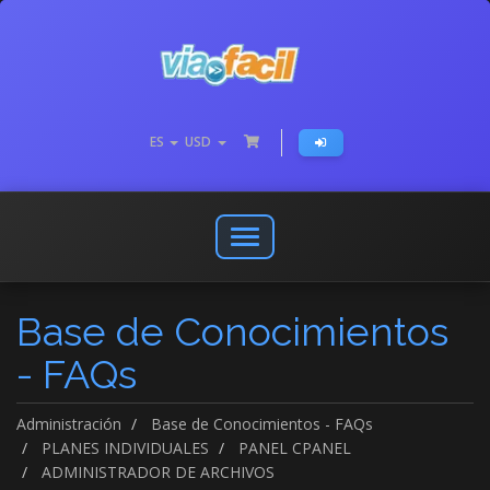
ES
USD
Abrir
o
cerrar
Base de Conocimientos
menú
de
- FAQs
navegación
Administración
Base de Conocimientos - FAQs
PLANES INDIVIDUALES
PANEL CPANEL
ADMINISTRADOR DE ARCHIVOS