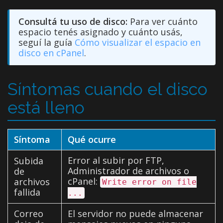
Consultá tu uso de disco:
Para ver cuánto
espacio tenés asignado y cuánto usás,
seguí la guía
Cómo visualizar el espacio en
disco en cPanel
.
Síntomas cuando el disco
está lleno
Síntoma
Qué ocurre
Error al subir por FTP,
Subida
Administrador de archivos o
de
cPanel:
archivos
Write error on file
fallida
...
Correo
El servidor no puede almacenar