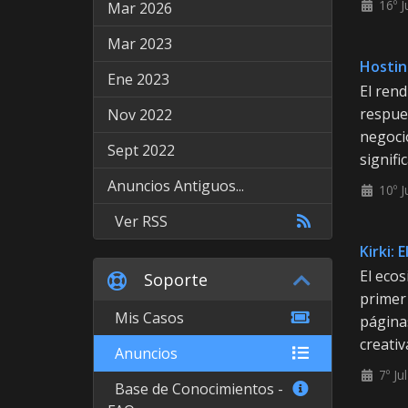
16º J
Mar 2026
Mar 2023
Hostin
Ene 2023
El rend
respues
Nov 2022
negoci
Sept 2022
signific
Anuncios Antiguos...
10º J
Ver RSS
Kirki: 
El eco
Soporte
primer 
Mis Casos
páginas
creativa
Anuncios
7º Ju
Base de Conocimientos -