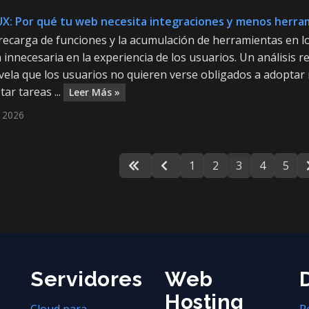
UX: Por qué tu web necesita integraciones y menos herra
recarga de funciones y la acumulación de herramientas en l
n innecesaria en la experiencia de los usuarios. Un análisis 
evela que los usuarios no quieren verse obligados a adopta
ar tareas ...
Leer Más »
l 2026
1
2
3
4
5
Servidores
Web
Hosting