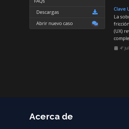
FAQs
Clave 
Descargas
La sob
Abrir nuevo caso
fricció
(UX) r
complet
4º Ju
Acerca de