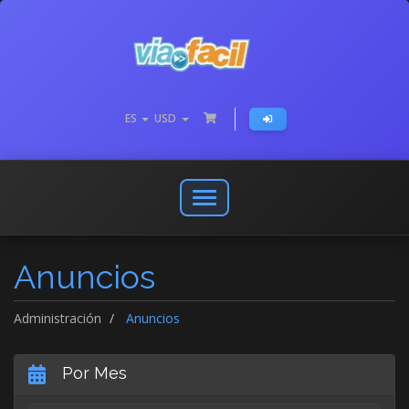
ES
USD
Abrir
o
cerrar
Anuncios
menú
de
navegación
Administración
Anuncios
Por Mes