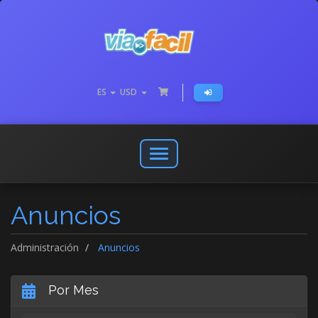
ES
USD
Abrir
o
cerrar
Anuncios
menú
de
navegación
Administración
Anuncios
Por Mes