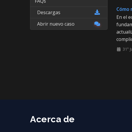
FAQs
Cómo r
Descargas
En el e
Abrir nuevo caso
fundame
actuali
complic
31º J
Acerca de