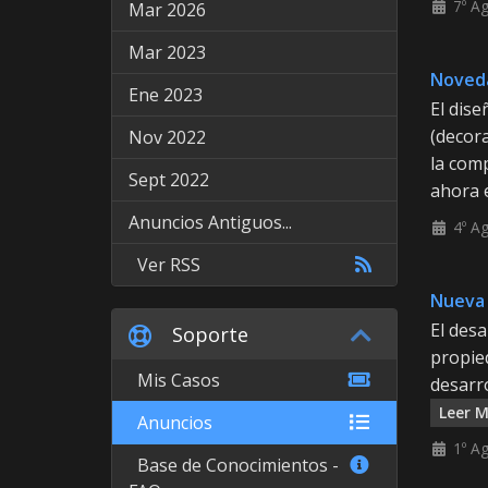
7º A
Mar 2026
Mar 2023
Noveda
Ene 2023
El dise
(decor
Nov 2022
la com
Sept 2022
ahora e
Anuncios Antiguos...
4º A
Ver RSS
Nueva 
El desa
Soporte
propied
Mis Casos
desarr
Leer M
Anuncios
1º A
Base de Conocimientos -