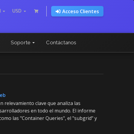
l
USD
Acceso Clientes
Soporte
Contáctanos
web
n relevamiento clave que analiza las
sarrolladores en todo el mundo. El informe
omo las "Container Queries", el "subgrid" y