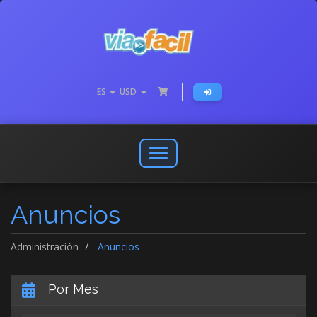
ES
USD
Abrir
o
cerrar
Anuncios
menú
de
navegación
Administración
Anuncios
Por Mes