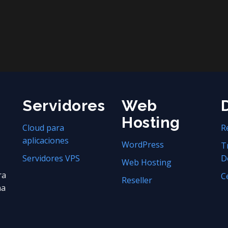
Servidores
Web
Hosting
Cloud para
R
aplicaciones
WordPress
T
Servidores VPS
D
Web Hosting
ra
C
Reseller
na