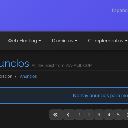
Españo
Web Hosting
Dominios
Complementos
uncios
All the latest from VIAFACIL.COM
tración
Anuncios
No hay anuncios para mo
1
2
3
4
5