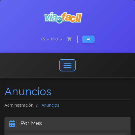
ES
USD
Abrir
o
cerrar
Anuncios
menú
de
navegación
Administración
Anuncios
Por Mes