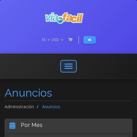
ES
USD
Abrir
o
cerrar
Anuncios
menú
de
navegación
Administración
Anuncios
Por Mes