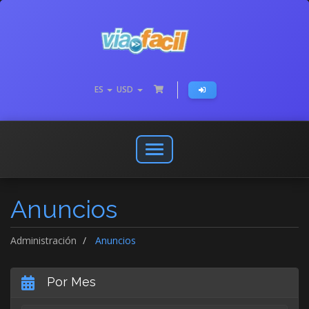
ES
USD
Abrir
o
cerrar
Anuncios
menú
de
navegación
Administración
Anuncios
Por Mes