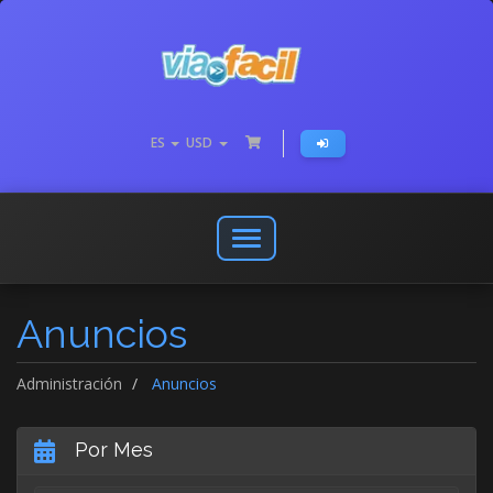
ES
USD
Abrir
o
cerrar
Anuncios
menú
de
navegación
Administración
Anuncios
Por Mes