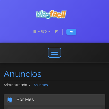
ES
USD
Abrir
o
cerrar
Anuncios
menú
de
navegación
Administración
Anuncios
Por Mes